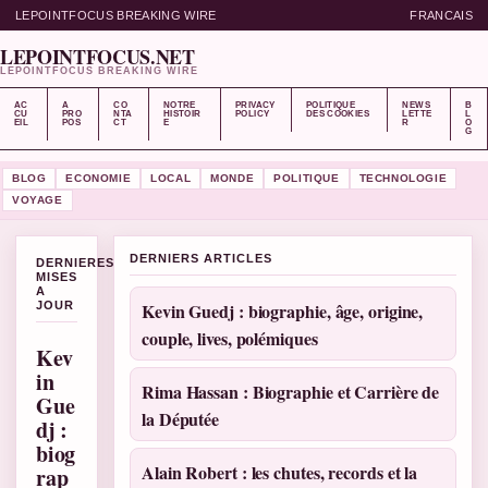
LEPOINTFOCUS BREAKING WIRE
FRANCAIS
LEPOINTFOCUS.NET
LEPOINTFOCUS BREAKING WIRE
AC
A
CO
NOTRE
PRIVACY
POLITIQUE
NEWS
B
CU
PRO
NTA
HISTOIR
POLICY
DES COOKIES
LETTE
L
EIL
POS
CT
E
R
O
G
BLOG
ECONOMIE
LOCAL
MONDE
POLITIQUE
TECHNOLOGIE
VOYAGE
DERNIERS ARTICLES
DERNIERES
MISES
A
JOUR
Kevin Guedj : biographie, âge, origine,
couple, lives, polémiques
Kev
in
Rima Hassan : Biographie et Carrière de
Gue
la Députée
dj :
biog
Alain Robert : les chutes, records et la
rap