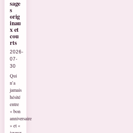
sage
s
orig
inau
x et
cou
rts
2026-
07-
30
Qui
n’a
jamais
hésité
entre
« bon
anniversaire
» et «
joyeux