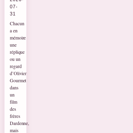
07-
31
Chacun
a en
mémoire
une
réplique
ou un
regard
d’Olivier
Gourmet
dans
un
film
des
frères
Dardenne,
mais