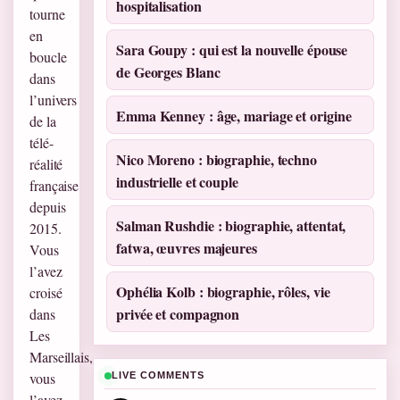
hospitalisation
tourne
en
Sara Goupy : qui est la nouvelle épouse
boucle
de Georges Blanc
dans
l’univers
Emma Kenney : âge, mariage et origine
de la
télé-
Nico Moreno : biographie, techno
réalité
industrielle et couple
française
depuis
Salman Rushdie : biographie, attentat,
2015.
fatwa, œuvres majeures
Vous
l’avez
Ophélia Kolb : biographie, rôles, vie
croisé
privée et compagnon
dans
Les
Marseillais,
vous
LIVE COMMENTS
l’avez