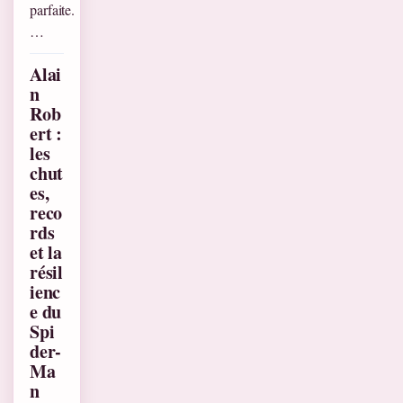
parfaite.
…
Alai
n
Rob
ert :
les
chut
es,
reco
rds
et la
résil
ienc
e du
Spi
der-
Ma
n