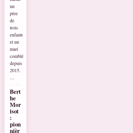
un
père
de
trois
enfants
et un
mari
comblé
depuis
2015.
…
Bert
he
Mor
isot
:
pion
nièr