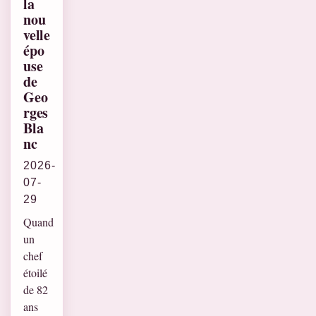
la
nou
velle
épo
use
de
Geo
rges
Bla
nc
2026-
07-
29
Quand
un
chef
étoilé
de 82
ans