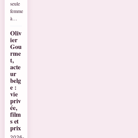
seule
femme
à…
Oliv
ier
Gou
rme
t,
acte
ur
belg
e :
vie
priv
ée,
film
s et
prix
2026-