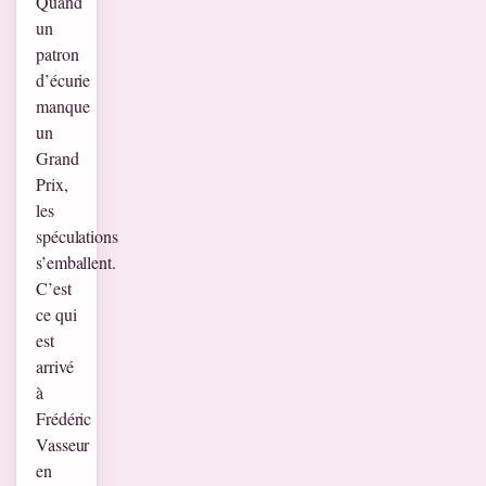
Quand
un
patron
d’écurie
manque
un
Grand
Prix,
les
spéculations
s’emballent.
C’est
ce qui
est
arrivé
à
Frédéric
Vasseur
en