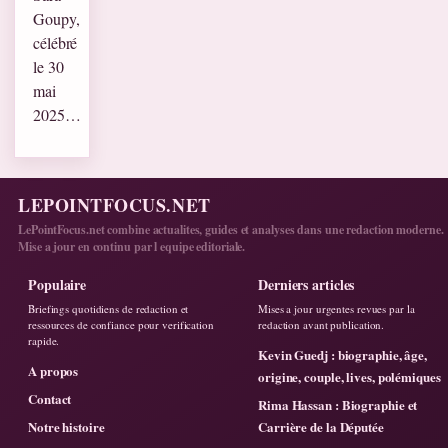
Goupy,
célébré
le 30
mai
2025…
LEPOINTFOCUS.NET
LePointFocus.net combine actualites, guides et analyses dans une redaction moderne.
Mise a jour en continu par l equipe editoriale.
Populaire
Derniers articles
Briefings quotidiens de redaction et
Mises a jour urgentes revues par la
ressources de confiance pour verification
redaction avant publication.
rapide.
Kevin Guedj : biographie, âge,
A propos
origine, couple, lives, polémiques
Contact
Rima Hassan : Biographie et
Notre histoire
Carrière de la Députée