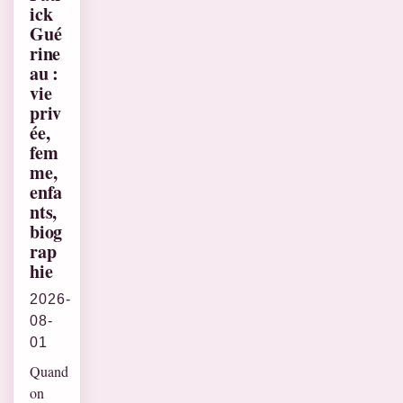
ick
Gué
rine
au :
vie
priv
ée,
fem
me,
enfa
nts,
biog
rap
hie
2026-
08-
01
Quand
on