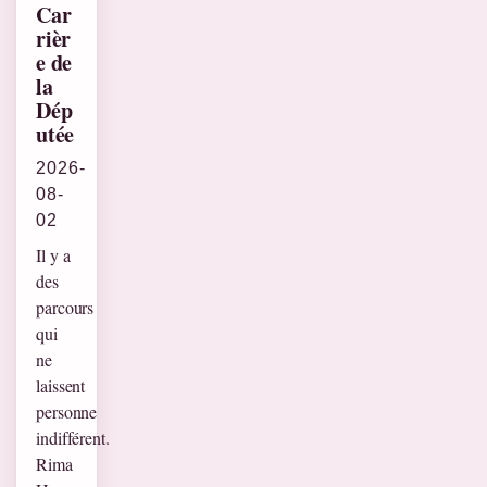
Car
rièr
e de
la
Dép
utée
2026-
08-
02
Il y a
des
parcours
qui
ne
laissent
personne
indifférent.
Rima