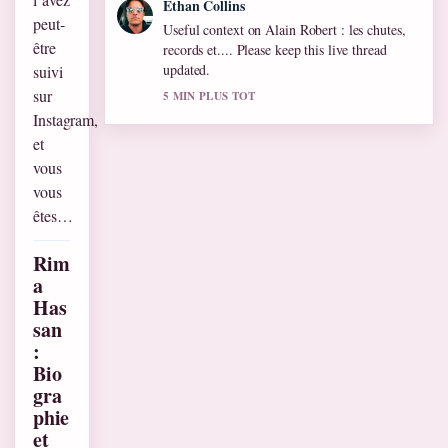
Ethan Collins
peut-
Useful context on Alain Robert : les chutes,
être
records et.... Please keep this live thread
updated.
suivi
sur
5 MIN PLUS TOT
Instagram,
et
vous
vous
êtes…
Rim
a
Has
san
:
Bio
gra
phie
et