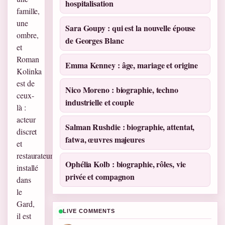
hospitalisation
famille,
une
Sara Goupy : qui est la nouvelle épouse
ombre,
de Georges Blanc
et
Roman
Emma Kenney : âge, mariage et origine
Kolinka
est de
Nico Moreno : biographie, techno
ceux-
industrielle et couple
là :
acteur
Salman Rushdie : biographie, attentat,
discret
fatwa, œuvres majeures
et
restaurateur
Ophélia Kolb : biographie, rôles, vie
installé
privée et compagnon
dans
le
Gard,
LIVE COMMENTS
il est