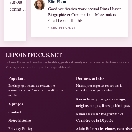
surtout
Elin Holm
connu…
Good verification work around Rima Hassan :
Biographie et Carrière de.... More outlets
should write like this.
7 MIN PLUS TOT
LEPOINTFOCUS.NET
LePointFocus.net combine actualites, guides et analyses dans une redaction moderne.
Mise a jour en continu par l equipe editoriale.
Populaire
Derniers articles
Briefings quotidiens de redaction et
Mises a jour urgentes revues par la
ressources de confiance pour verification
redaction avant publication.
rapide.
Kevin Guedj : biographie, âge,
A propos
origine, couple, lives, polémiques
Contact
Rima Hassan : Biographie et
Notre histoire
Carrière de la Députée
Privacy Policy
Alain Robert : les chutes, records e