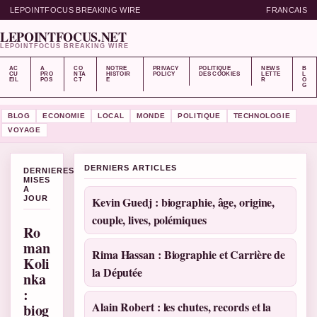
LEPOINTFOCUS BREAKING WIRE
FRANCAIS
LEPOINTFOCUS.NET
LEPOINTFOCUS BREAKING WIRE
AC
A
CO
NOTRE
PRIVACY
POLITIQUE
NEWS
B
CU
PRO
NTA
HISTOIR
POLICY
DES COOKIES
LETTE
L
EIL
POS
CT
E
R
O
G
BLOG
ECONOMIE
LOCAL
MONDE
POLITIQUE
TECHNOLOGIE
VOYAGE
DERNIERS ARTICLES
DERNIERES
MISES
A
JOUR
Kevin Guedj : biographie, âge, origine,
couple, lives, polémiques
Ro
man
Rima Hassan : Biographie et Carrière de
Koli
la Députée
nka
:
Alain Robert : les chutes, records et la
biog