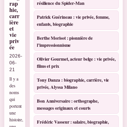
rap
résilience du Spider-Man
hie,
carr
Patrick Guérineau : vie privée, femme,
ière
enfants, biographie
et
vie
Berthe Morisot : pionnière de
priv
l’impressionnisme
ée
2026-
Olivier Gourmet, acteur belge : vie privée,
06-
films et prix
21
Il y a
Tony Danza : biographie, carrière, vie
des
privée, Alyssa Milano
noms
qui
Bon Anniversaire : orthographe,
portent
messages originaux et courts
une
histoire,
Frédéric Vasseur : salaire, biographie,
une