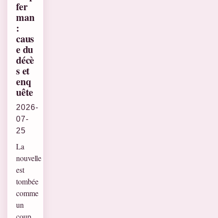
fer
man
:
caus
e du
décè
s et
enq
uête
2026-
07-
25
La
nouvelle
est
tombée
comme
un
coup