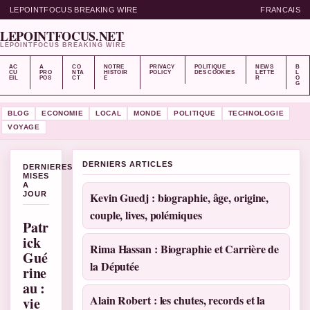
LEPOINTFOCUS BREAKING WIRE
FRANCAIS
LEPOINTFOCUS.NET
LEPOINTFOCUS BREAKING WIRE
AC
A
CO
NOTRE
PRIVACY
POLITIQUE
NEWS
B
CU
PRO
NTA
HISTOIR
POLICY
DES COOKIES
LETTE
L
EIL
POS
CT
E
R
O
G
BLOG
ECONOMIE
LOCAL
MONDE
POLITIQUE
TECHNOLOGIE
VOYAGE
DERNIERS ARTICLES
DERNIERES
MISES
A
JOUR
Kevin Guedj : biographie, âge, origine,
couple, lives, polémiques
Patr
ick
Rima Hassan : Biographie et Carrière de
Gué
la Députée
rine
au :
Alain Robert : les chutes, records et la
vie