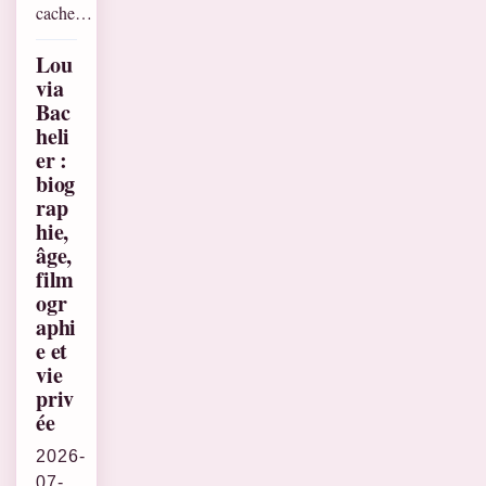
cache…
Lou
via
Bac
heli
er :
biog
rap
hie,
âge,
film
ogr
aphi
e et
vie
priv
ée
2026-
07-