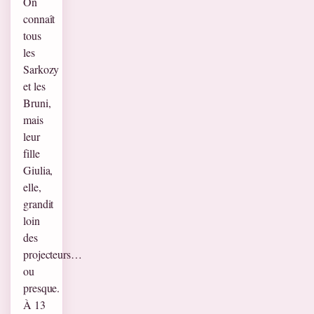
On
connaît
tous
les
Sarkozy
et les
Bruni,
mais
leur
fille
Giulia,
elle,
grandit
loin
des
projecteurs…
ou
presque.
À 13