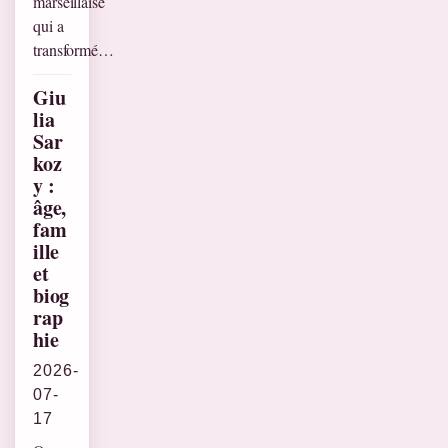
marseillaise
qui a
transformé…
Giu
lia
Sar
koz
y :
âge,
fam
ille
et
biog
rap
hie
2026-
07-
17