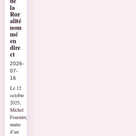
de
la
Rur
alité
nom
mé
en
dire
ct
2026-
07-
16
Le 12
octobre
2025,
Michel
Fournier,
maire
d’un