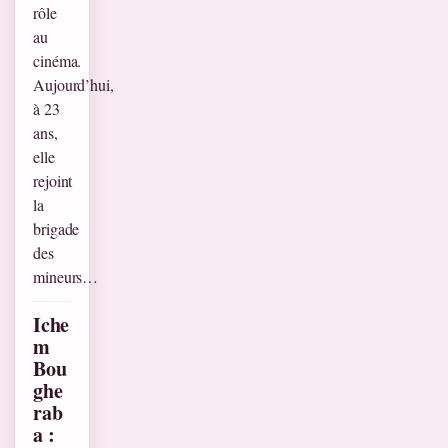
rôle
au
cinéma.
Aujourd’hui,
à 23
ans,
elle
rejoint
la
brigade
des
mineurs…
Iche
m
Bou
ghe
rab
a :