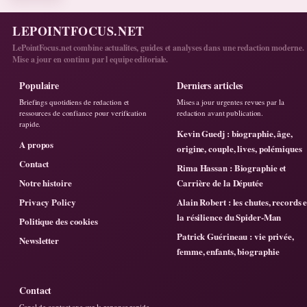
LEPOINTFOCUS.NET
LePointFocus.net combine actualites, guides et analyses dans une redaction moderne.
Mise a jour en continu par l equipe editoriale.
Populaire
Derniers articles
Briefings quotidiens de redaction et
Mises a jour urgentes revues par la
ressources de confiance pour verification
redaction avant publication.
rapide.
Kevin Guedj : biographie, âge,
A propos
origine, couple, lives, polémiques
Contact
Rima Hassan : Biographie et
Notre histoire
Carrière de la Députée
Privacy Policy
Alain Robert : les chutes, records e
la résilience du Spider-Man
Politique des cookies
Patrick Guérineau : vie privée,
Newsletter
femme, enfants, biographie
Contact
Canal de contact axe sur la reponse rapide