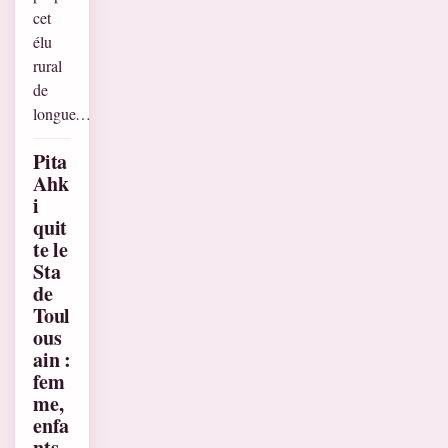
cet
élu
rural
de
longue…
Pita
Ahk
i
quit
te le
Sta
de
Toul
ous
ain :
fem
me,
enfa
nts,