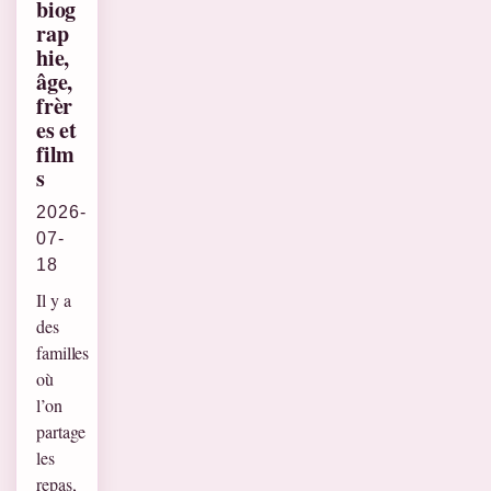
biog
rap
hie,
âge,
frèr
es et
film
s
2026-
07-
18
Il y a
des
familles
où
l’on
partage
les
repas,