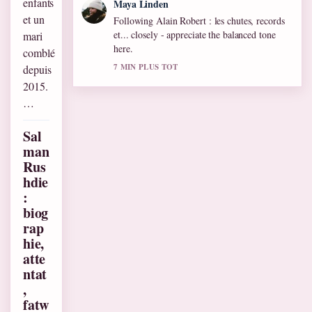
enfants
Maya Linden
et un
Following Alain Robert : les chutes, records
et... closely - appreciate the balanced tone
mari
here.
comblé
7 MIN PLUS TOT
depuis
2015.
…
Sal
man
Rus
hdie
:
biog
rap
hie,
atte
ntat
,
fatw