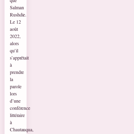
que
Salman
Rushdie.
Le 12
août
2022,
alors
qu’il
s’apprêtait
à
prendre
la
parole
lors
d’une
conférence
littéraire
à
Chautauqua,