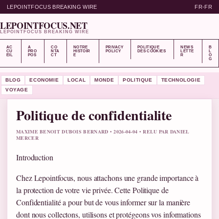
LEPOINTFOCUS BREAKING WIRE
FR-FR
LEPOINTFOCUS.NET
LEPOINTFOCUS BREAKING WIRE
AC
A
CO
NOTRE
PRIVACY
POLITIQUE
NEWS
B
CU
PRO
NTA
HISTOIR
POLICY
DES COOKIES
LETTE
L
EIL
POS
CT
E
R
O
G
BLOG
ECONOMIE
LOCAL
MONDE
POLITIQUE
TECHNOLOGIE
VOYAGE
Politique de confidentialite
MAXIME BENOIT DUBOIS BERNARD • 2026-04-04 • RELU PAR DANIEL
MERCER
Introduction
Chez Lepointfocus, nous attachons une grande importance à
la protection de votre vie privée. Cette Politique de
Confidentialité a pour but de vous informer sur la manière
dont nous collectons, utilisons et protégeons vos informations