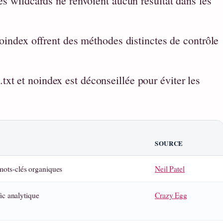
des wildcards ne renvoient aucun résultat dans les
 noindex offrent des méthodes distinctes de contrôle
xt et noindex est déconseillée pour éviter les
SOURCE
ots-clés organiques
Neil Patel
fic analytique
Crazy Egg