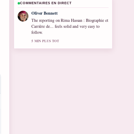
COMMENTAIRES EN DIRECT
Ava Reed
Good verification work around Alain Robert :
les chutes, records et.... More outlets should
write like this.
7 MIN PLUS TOT