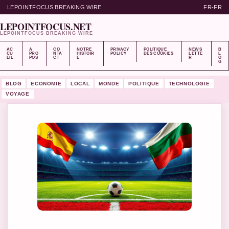
LEPOINTFOCUS BREAKING WIRE
FR-FR
LEPOINTFOCUS.NET
LEPOINTFOCUS BREAKING WIRE
AC
A
CO
NOTRE
PRIVACY
POLITIQUE
NEWS
B
CU
PRO
NTA
HISTOIR
POLICY
DES COOKIES
LETTE
L
EIL
POS
CT
E
R
O
G
BLOG
ECONOMIE
LOCAL
MONDE
POLITIQUE
TECHNOLOGIE
VOYAGE