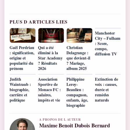
PLUS D ARTICLES LIES
Manchester
City – Fulham
: Score,
Gaël Perdriau
Qui a été
Christian
compo,
: signification,
éliminé à la
Delagrange :
diffusion TV
origine et
Star Academy
que devient-il
popularité du
? Résultats
? Mariage,
prénom
2026
album 2025
Judith
Association
Philippine
Extinction de
Waintraub :
Sportive de
Leroy-
voix : causes,
biographie,
Monaco FC :
Beaulieu :
durée et
carrière et
salaires,
compagnon,
remèdes
politique
impôts et vie
enfants, âge,
naturels
biographie
A PROPOS DE L AUTEUR
Maxime Benoit Dubois Bernard