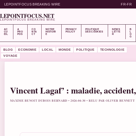
LEPOINTFOCUS BREAKING WIRE
FR-FR
LEPOINTFOCUS.NET
LEPOINTFOCUS BREAKING WIRE
AC
A
CO
NOTRE
PRIVACY
POLITIQUE
NEWS
B
CU
PRO
NTA
HISTOIR
POLICY
DES COOKIES
LETTE
L
EIL
POS
CT
E
R
O
G
BLOG
ECONOMIE
LOCAL
MONDE
POLITIQUE
TECHNOLOGIE
VOYAGE
Vincent Lagaf’ : maladie, accident, 
MAXIME BENOIT DUBOIS BERNARD • 2026-04-30 • RELU PAR OLIVER BENNETT