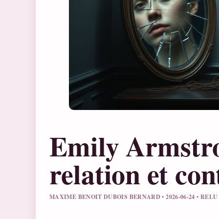
Emily Armstron
relation et con
MAXIME BENOIT DUBOIS BERNARD • 2026-06-24 • REL