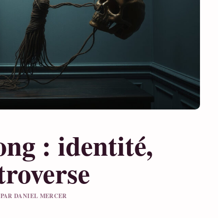
g : identité,
troverse
U PAR DANIEL MERCER