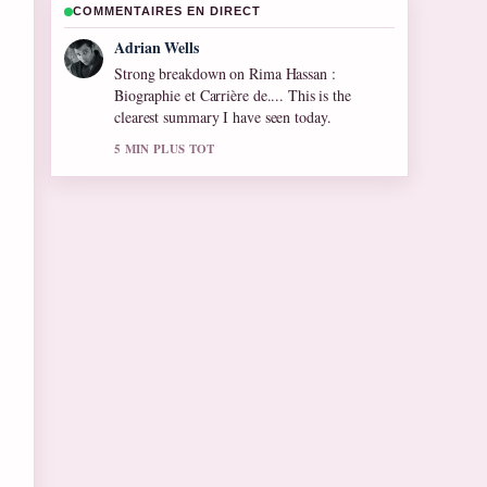
COMMENTAIRES EN DIRECT
Sara Lind
Following Alain Robert : les chutes, records
et... closely - appreciate the balanced tone
here.
7 MIN PLUS TOT