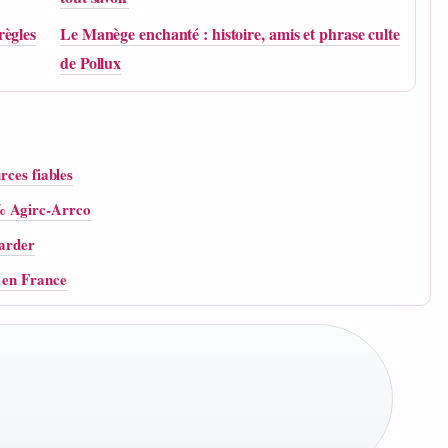
règles
Le Manège enchanté : histoire, amis et phrase culte
de Pollux
rces fiables
% Agirc-Arrco
garder
s en France