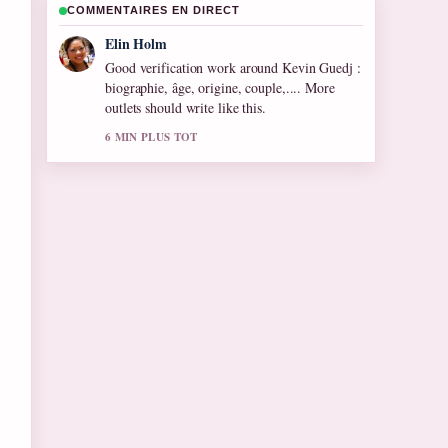
COMMENTAIRES EN DIRECT
Adrian Wells
Strong breakdown on Rima Hassan :
Biographie et Carrière de.... This is the
clearest summary I have seen today.
8 MIN PLUS TOT