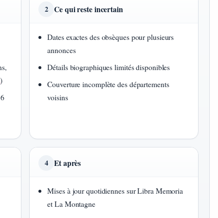
Ce qui reste incertain
2
Dates exactes des obsèques pour plusieurs
annonces
s,
Détails biographiques limités disponibles
a
)
Couverture incomplète des départements
86
voisins
Et après
4
Mises à jour quotidiennes sur Libra Memoria
et La Montagne