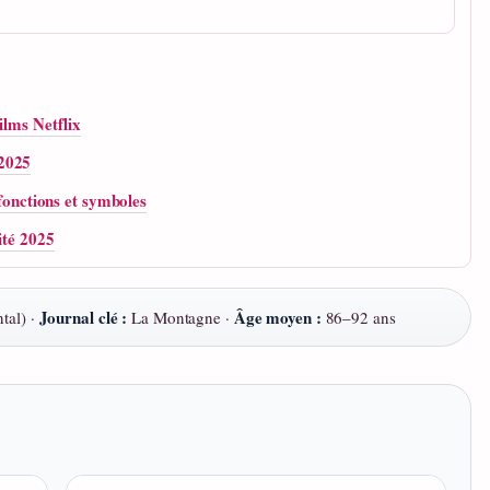
ilms Netflix
 2025
 fonctions et symboles
ité 2025
Journal clé :
Âge moyen :
tal) ·
La Montagne ·
86–92 ans