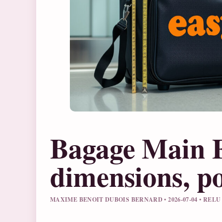
Bagage Main E
dimensions, po
MAXIME BENOIT DUBOIS BERNARD • 2026-07-04 • REL