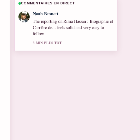
COMMENTAIRES EN DIRECT
Elin Holm
Good verification work around Alain Robert :
les chutes, records et.... More outlets should
write like this.
5 MIN PLUS TOT