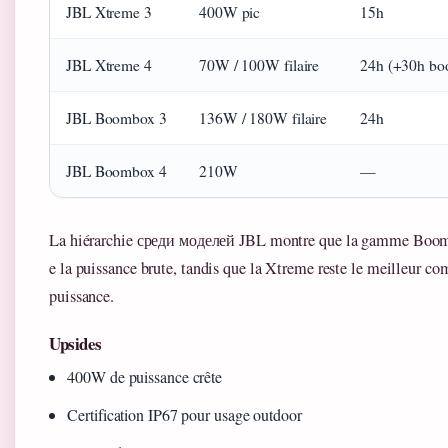
JBL Xtreme 3
400W pic
15h
JBL Xtreme 4
70W / 100W filaire
24h (+30h boo
JBL Boombox 3
136W / 180W filaire
24h
JBL Boombox 4
210W
—
La hiérarchie среди моделей JBL montre que la gamme Boo
e la puissance brute, tandis que la Xtreme reste le meilleur co
puissance.
Upsides
400W de puissance crête
Certification IP67 pour usage outdoor