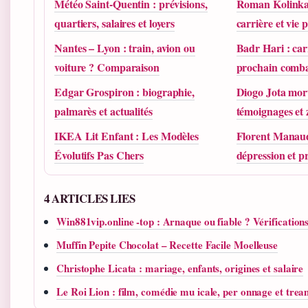
Météo Saint-Quentin : prévisions,
Roman Kolinka 
quartiers, salaires et loyers
carrière et vie 
Nantes – Lyon : train, avion ou
Badr Hari : carr
voiture ? Comparaison
prochain comba
Edgar Grospiron : biographie,
Diogo Jota mort
palmarès et actualités
témoignages et
IKEA Lit Enfant : Les Modèles
Florent Manaud
Évolutifs Pas Chers
dépression et p
4 ARTICLES LIES
Win881vip.online -top : Arnaque ou fiable ? Vérification
Muffin Pepite Chocolat – Recette Facile Moelleuse
Christophe Licata : mariage, enfants, origines et salaire
Le Roi Lion : film, comédie mu icale, per onnage et tre