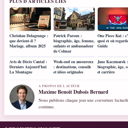
PLUS D ARTICLES LIES
Christian Delagrange :
Patrick Paroux :
One Piece Kai : c’
que devient-il ?
biographie, âge, femme,
quoi et où regard
Mariage, album 2025
enfants et ambassadeur
Guide
de Colmar
Avis de Décès Cantal :
Week-end en amoureux
Jane Kaczmarek 
Derniers Aujourd’hui
: destinations, conseils
biographie, âge, o
La Montagne
et idées originales
et carrière
A PROPOS DE L AUTEUR
Maxime Benoit Dubois Bernard
Nous publions chaque jour une couverture factuelle
continue.