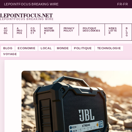
LEPOINTFOCUS BREAKING WIRE
FR-FR
LEPOINTFOCUS.NET
LEPOINTFOCUS BREAKING WIRE
AC
A
CO
NOTRE
PRIVACY
POLITIQUE
NEWS
B
CU
PRO
NTA
HISTOIR
POLICY
DES COOKIES
LETTE
L
EIL
POS
CT
E
R
O
G
BLOG
ECONOMIE
LOCAL
MONDE
POLITIQUE
TECHNOLOGIE
VOYAGE