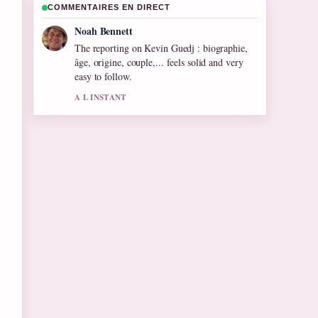
COMMENTAIRES EN DIRECT
Elin Holm
Good verification work around Rima Hassan :
Biographie et Carrière de.... More outlets
should write like this.
3 MIN PLUS TOT