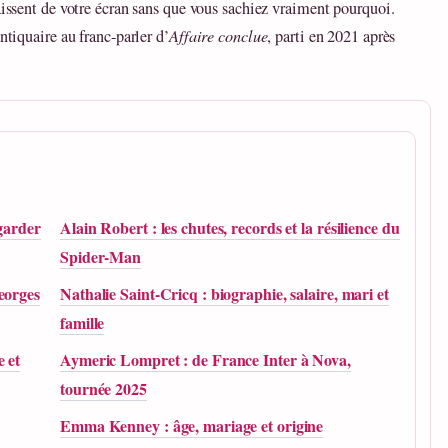
aissent de votre écran sans que vous sachiez vraiment pourquoi.
ntiquaire au franc-parler d’
Affaire conclue
, parti en 2021 après
egarder
Alain Robert : les chutes, records et la résilience du
Spider-Man
eorges
Nathalie Saint-Cricq : biographie, salaire, mari et
famille
e et
Aymeric Lompret : de France Inter à Nova,
tournée 2025
Emma Kenney : âge, mariage et origine