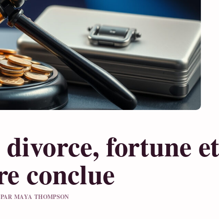
 divorce, fortune e
re conclue
LU PAR MAYA THOMPSON