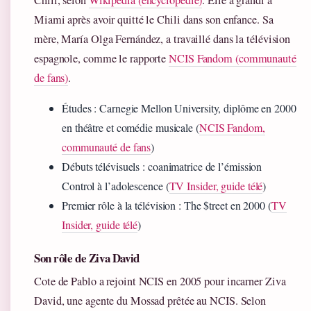
Chili, selon
Wikipédia (encyclopédie)
. Elle a grandi à
Miami après avoir quitté le Chili dans son enfance. Sa
mère, María Olga Fernández, a travaillé dans la télévision
espagnole, comme le rapporte
NCIS Fandom (communauté
de fans)
.
Études : Carnegie Mellon University, diplôme en 2000
en théâtre et comédie musicale (
NCIS Fandom,
communauté de fans
)
Débuts télévisuels : coanimatrice de l’émission
Control à l’adolescence (
TV Insider, guide télé
)
Premier rôle à la télévision : The $treet en 2000 (
TV
Insider, guide télé
)
Son rôle de Ziva David
Cote de Pablo a rejoint NCIS en 2005 pour incarner Ziva
David, une agente du Mossad prêtée au NCIS. Selon