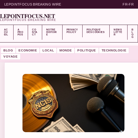
LEPOINTFOCUS BREAKING WIRE
FR-FR
LEPOINTFOCUS.NET
LEPOINTFOCUS BREAKING WIRE
AC
A
CO
NOTRE
PRIVACY
POLITIQUE
NEWS
B
CU
PRO
NTA
HISTOIR
POLICY
DES COOKIES
LETTE
L
EIL
POS
CT
E
R
O
G
BLOG
ECONOMIE
LOCAL
MONDE
POLITIQUE
TECHNOLOGIE
VOYAGE