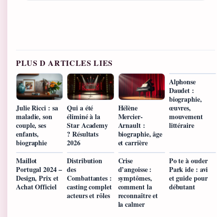
PLUS D ARTICLES LIES
Alphonse
Daudet :
biographie,
œuvres,
Julie Ricci : sa
Qui a été
Hélène
mouvement
maladie, son
éliminé à la
Mercier-
littéraire
couple, ses
Star Academy
Arnault :
enfants,
? Résultats
biographie, âge
biographie
2026
et carrière
Maillot
Distribution
Crise
Po te à ouder
Portugal 2024 –
des
d’angoisse :
Park ide : avi
Design, Prix et
Combattantes :
symptômes,
et guide pour
Achat Officiel
casting complet
comment la
débutant
acteurs et rôles
reconnaître et
la calmer