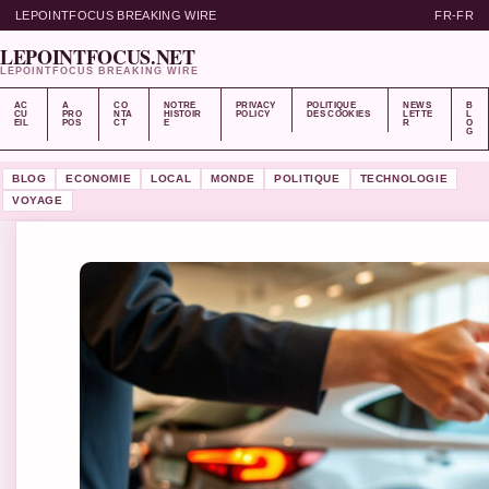
LEPOINTFOCUS BREAKING WIRE
FR-FR
LEPOINTFOCUS.NET
LEPOINTFOCUS BREAKING WIRE
AC
A
CO
NOTRE
PRIVACY
POLITIQUE
NEWS
B
CU
PRO
NTA
HISTOIR
POLICY
DES COOKIES
LETTE
L
EIL
POS
CT
E
R
O
G
BLOG
ECONOMIE
LOCAL
MONDE
POLITIQUE
TECHNOLOGIE
VOYAGE