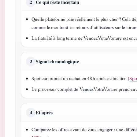
Ce qui reste incertain
2
Quelle plateforme paie réellement le plus cher ? Cela d
comme le montrent les retours d’utilisateurs sur le foru
La fiabilité à long terme de VendezVotreVoiture est enco
Signal chronologique
3
Spoticar promet un rachat en 48 h après estimation (
Spo
Le processus complet de VendezVotreVoiture prend env
Et après
4
Comparez les offres avant de vous engager : une différenc