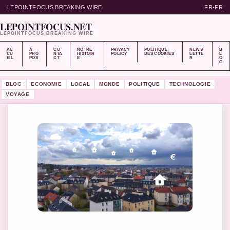
LEPOINTFOCUS BREAKING WIRE
FR-FR
LEPOINTFOCUS.NET
LEPOINTFOCUS BREAKING WIRE
AC
A
CO
NOTRE
PRIVACY
POLITIQUE
NEWS
B
CU
PRO
NTA
HISTOIR
POLICY
DES COOKIES
LETTE
L
EIL
POS
CT
E
R
O
G
BLOG
ECONOMIE
LOCAL
MONDE
POLITIQUE
TECHNOLOGIE
VOYAGE