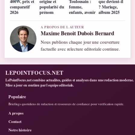
400W, prix et
origine et
Toulousain :
que devient-il
comparatif
popularité du
femme,
? Mariage,
2026
prénom
enfants, avenir
album 2025
A PROPOS DE L AUTEUR
Maxime Benoit Dubois Bernard
Nous publions chaque jour une couverture
factuelle avec relecture editoriale continue.
LEPOINTFOCUS.NET
LePointFocus.net combine actualites, guides et analyses dans une redaction moderne.
Mise a jour en continu par l equipe editoriale.
Populaire
Briefings quotidiens de redaction et ressources de confiance pour verification rapide.
A propos
Contact
Notre histoire