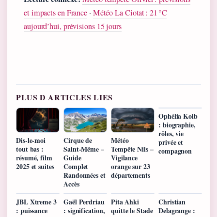
et impacts en France
·
Météo La Ciotat : 21 °C
aujourd’hui, prévisions 15 jours
PLUS D ARTICLES LIES
Ophélia Kolb
: biographie,
rôles, vie
Dis-le-moi
Cirque de
Météo
privée et
tout bas :
Saint-Même –
Tempête Nils –
compagnon
résumé, film
Guide
Vigilance
2025 et suites
Complet
orange sur 23
Randonnées et
départements
Accès
JBL Xtreme 3
Gaël Perdriau
Pita Ahki
Christian
: puissance
: signification,
quitte le Stade
Delagrange :