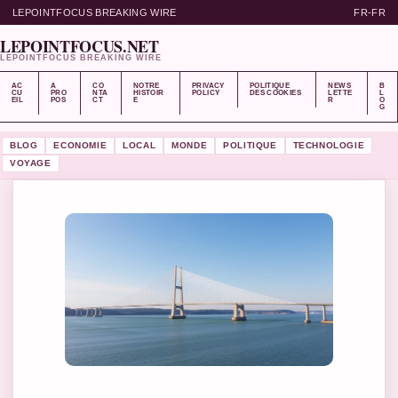
LEPOINTFOCUS BREAKING WIRE
FR-FR
LEPOINTFOCUS.NET
LEPOINTFOCUS BREAKING WIRE
AC
A
CO
NOTRE
PRIVACY
POLITIQUE
NEWS
B
CU
PRO
NTA
HISTOIR
POLICY
DES COOKIES
LETTE
L
EIL
POS
CT
E
R
O
G
BLOG
ECONOMIE
LOCAL
MONDE
POLITIQUE
TECHNOLOGIE
VOYAGE