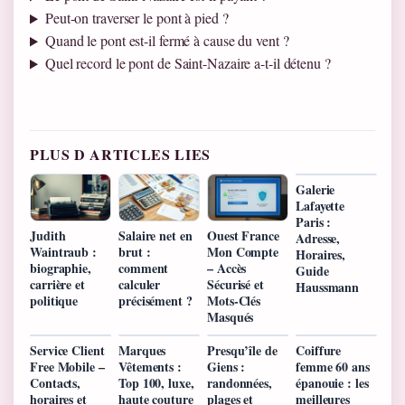
Peut-on traverser le pont à pied ?
Quand le pont est-il fermé à cause du vent ?
Quel record le pont de Saint-Nazaire a-t-il détenu ?
PLUS D ARTICLES LIES
Galerie
Lafayette
Paris :
Judith
Salaire net en
Ouest France
Adresse,
Waintraub :
brut :
Mon Compte
Horaires,
biographie,
comment
– Accès
Guide
carrière et
calculer
Sécurisé et
Haussmann
politique
précisément ?
Mots-Clés
Masqués
Service Client
Marques
Presqu’île de
Coiffure
Free Mobile –
Vêtements :
Giens :
femme 60 ans
Contacts,
Top 100, luxe,
randonnées,
épanouie : les
horaires et
haute couture
plages et
meilleures