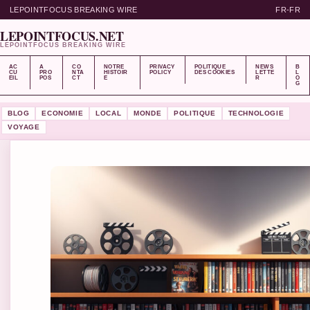
LEPOINTFOCUS BREAKING WIRE
FR-FR
LEPOINTFOCUS.NET
LEPOINTFOCUS BREAKING WIRE
AC
A
CO
NOTRE
PRIVACY
POLITIQUE
NEWS
B
CU
PRO
NTA
HISTOIR
POLICY
DES COOKIES
LETTE
L
EIL
POS
CT
E
R
O
G
BLOG
ECONOMIE
LOCAL
MONDE
POLITIQUE
TECHNOLOGIE
VOYAGE