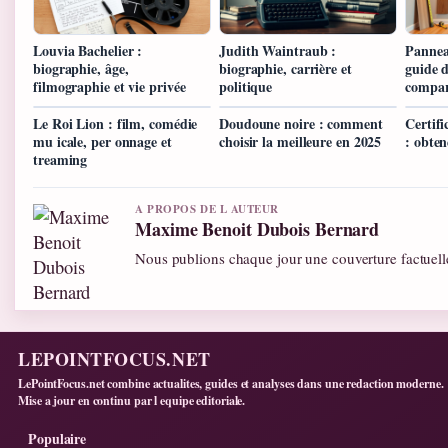
Louvia Bachelier :
Judith Waintraub :
Panneau
biographie, âge,
biographie, carrière et
guide d
filmographie et vie privée
politique
compar
Le Roi Lion : film, comédie
Doudoune noire : comment
Certif
mu icale, per onnage et
choisir la meilleure en 2025
: obten
treaming
A PROPOS DE L AUTEUR
Maxime Benoit Dubois Bernard
Nous publions chaque jour une couverture factuelle
LEPOINTFOCUS.NET
LePointFocus.net combine actualites, guides et analyses dans une redaction moderne.
Mise a jour en continu par l equipe editoriale.
Populaire