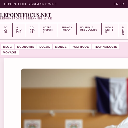
LEPOINTFOCUS BREAKING WIRE
FR-FR
LEPOINTFOCUS.NET
LEPOINTFOCUS BREAKING WIRE
AC
A
CO
NOTRE
PRIVACY
POLITIQUE
NEWS
B
CU
PRO
NTA
HISTOIR
POLICY
DES COOKIES
LETTE
L
EIL
POS
CT
E
R
O
G
BLOG
ECONOMIE
LOCAL
MONDE
POLITIQUE
TECHNOLOGIE
VOYAGE