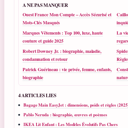
A NE PAS MANQUER
Ouest France Mon Compte – Accès Sécurisé et
Caillo
Mots-Clés Masqués
inquié
Marques Vêtements : Top 100, luxe, haute
La vie
couture et guide 2025
regar
Robert Downey Jr. : biographie, maladie,
Spide
condamnation et retour
Règle
Patrick Guérineau : vie privée, femme, enfants,
Const
biographie
nature
4 ARTICLES LIES
Bagage Main EasyJet : dimensions, poids et règles (2025
Pablo Neruda : biographie, œuvres et poèmes
IKEA Lit Enfant : Les Modèles Évolutifs Pas Chers