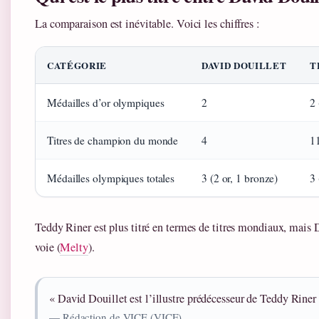
La comparaison est inévitable. Voici les chiffres :
CATÉGORIE
DAVID DOUILLET
T
Médailles d’or olympiques
2
2 
Titres de champion du monde
4
1
Médailles olympiques totales
3 (2 or, 1 bronze)
3 
Teddy Riner est plus titré en termes de titres mondiaux, mais D
voie (
Melty
).
« David Douillet est l’illustre prédécesseur de Teddy Riner 
— Rédaction de VICE (VICE)