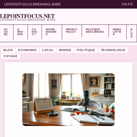
LEPOINTFOCUS BREAKING WIRE
FR-FR
LEPOINTFOCUS.NET
LEPOINTFOCUS BREAKING WIRE
AC
A
CO
NOTRE
PRIVACY
POLITIQUE
NEWS
B
CU
PRO
NTA
HISTOIR
POLICY
DES COOKIES
LETTE
L
EIL
POS
CT
E
R
O
G
BLOG
ECONOMIE
LOCAL
MONDE
POLITIQUE
TECHNOLOGIE
VOYAGE