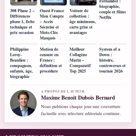
Fernández :
biographie,
308 Phase 2 –
Ouest France
Voiture de
couple et films
Différences
Mon Compte
collection :
Netflix
phase 1, fiche
– Accès
âge minimum,
technique et
Sécurisé et
carte grise et
prix occasion
Mots-Clés
avantages
Masqués
Philippine
Motion de
Meilleur
System of a
Leroy-
censure en
Collagène
Down :
Beaulieu :
France :
Marin –
histoire,
compagnon,
définition et
Comparatif
controverses et
enfants, âge,
procédure
Top 2025
tournée 2026
biographie
A PROPOS DE L AUTEUR
Maxime Benoit Dubois Bernard
Nous publions chaque jour une couverture
factuelle avec relecture editoriale continue.