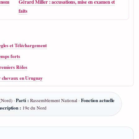
i nom
Gérard Miller : accusations, mise en examen et
faits
ègles et Téléchargement
emps forts
remiers Rôles
r chevaux en Uruguay
Parti :
Fonction actuelle
(Nord) ·
Rassemblement National ·
scription :
19e du Nord