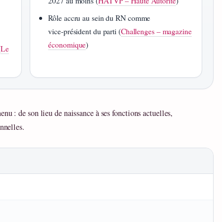
2027 au moins (
HATVP – Haute Autorité
)
Rôle accru au sein du RN comme
vice‑président du parti (
Challenges – magazine
économique
)
(
Le
nu : de son lieu de naissance à ses fonctions actuelles,
nnelles.