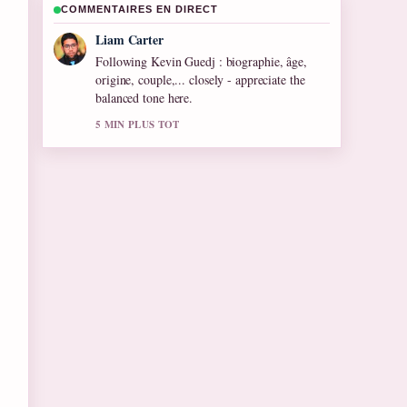
COMMENTAIRES EN DIRECT
Maja Eriksson
Useful context on Rima Hassan : Biographie
et Carrière de.... Please keep this live thread
updated.
7 MIN PLUS TOT