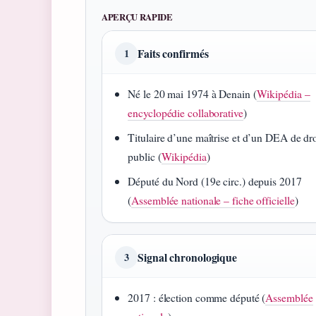
APERÇU RAPIDE
Faits confirmés
1
Né le 20 mai 1974 à Denain (
Wikipédia –
encyclopédie collaborative
)
Titulaire d’une maîtrise et d’un DEA de dro
public (
Wikipédia
)
Député du Nord (19e circ.) depuis 2017
(
Assemblée nationale – fiche officielle
)
Signal chronologique
3
2017 : élection comme député (
Assemblée