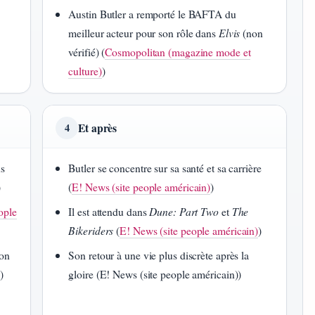
Austin Butler a remporté le BAFTA du
meilleur acteur pour son rôle dans
Elvis
(non
vérifié) (
Cosmopolitan (magazine mode et
culture)
)
Et après
4
ns
Butler se concentre sur sa santé et sa carrière
)
(
E! News (site people américain)
)
ople
Il est attendu dans
Dune: Part Two
et
The
Bikeriders
(
E! News (site people américain)
)
ion
Son retour à une vie plus discrète après la
)
)
gloire (E! News (site people américain))