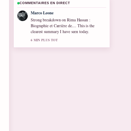
COMMENTAIRES EN DIRECT
Nina Brooks
Following Alain Robert : les chutes, records
et... closely - appreciate the balanced tone
here.
8 MIN PLUS TOT