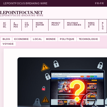
LEPOINTFOCUS BREAKING WIRE
FR-FR
LEPOINTFOCUS.NET
LEPOINTFOCUS BREAKING WIRE
AC
A
CO
NOTRE
PRIVACY
POLITIQUE
NEWS
B
CU
PRO
NTA
HISTOIR
POLICY
DES COOKIES
LETTE
L
EIL
POS
CT
E
R
O
G
BLOG
ECONOMIE
LOCAL
MONDE
POLITIQUE
TECHNOLOGIE
VOYAGE