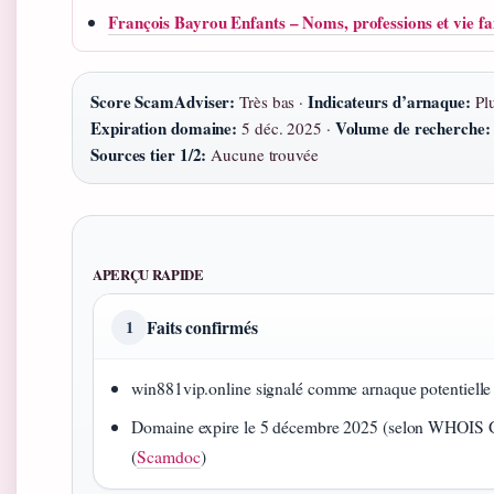
François Bayrou Enfants – Noms, professions et vie fa
Score ScamAdviser:
Indicateurs d’arnaque:
Très bas ·
Plu
Expiration domaine:
Volume de recherche:
5 déc. 2025 ·
Sources tier 1/2:
Aucune trouvée
APERÇU RAPIDE
Faits confirmés
1
win881vip.online signalé comme arnaque potentielle
Domaine expire le 5 décembre 2025 (selon WHOIS G
(
Scamdoc
)