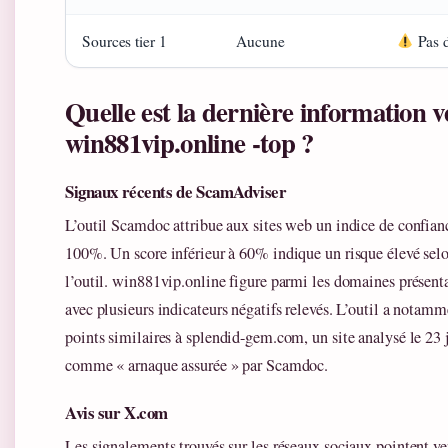
Sources tier 1
Aucune
Pas d
Quelle est la dernière information v
win881vip.online -top ?
Signaux récents de ScamAdviser
L’outil Scamdoc attribue aux sites web un indice de confianc
100%. Un score inférieur à 60% indique un risque élevé selo
l’outil. win881vip.online figure parmi les domaines présenta
avec plusieurs indicateurs négatifs relevés. L’outil a notamm
points similaires à splendid-gem.com, un site analysé le 23 j
comme « arnaque assurée » par Scamdoc.
Avis sur X.com
Les signalements trouvés sur les réseaux sociaux pointent ver