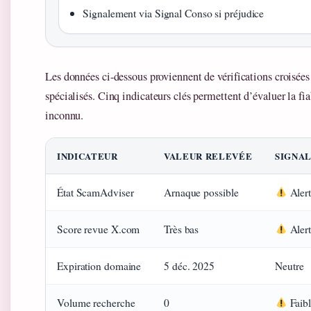
Signalement via Signal Conso si préjudice
Les données ci-dessous proviennent de vérifications croisées 
spécialisés. Cinq indicateurs clés permettent d’évaluer la fia
inconnu.
INDICATEUR
VALEUR RELEVÉE
SIGNA
État ScamAdviser
Arnaque possible
Aler
Score revue X.com
Très bas
Aler
Expiration domaine
5 déc. 2025
Neutre
Volume recherche
0
Faible