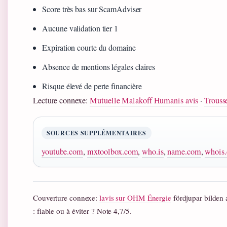
Score très bas sur ScamAdviser
Aucune validation tier 1
Expiration courte du domaine
Absence de mentions légales claires
Risque élevé de perte financière
Lecture connexe:
Mutuelle Malakoff Humanis avis
·
Trousse
SOURCES SUPPLÉMENTAIRES
youtube.com
,
mxtoolbox.com
,
who.is
,
name.com
,
whois
Couverture connexe:
lavis sur OHM Énergie
fördjupar bilden
: fiable ou à éviter ? Note 4,7/5.