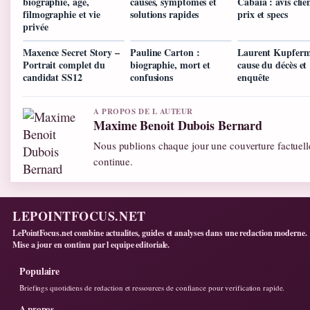
biographie, âge,
causes, symptômes et
Cabaia : avis clie
filmographie et vie
solutions rapides
prix et specs
privée
Maxence Secret Story –
Pauline Carton :
Laurent Kupferm
Portrait complet du
biographie, mort et
cause du décès et
candidat SS12
confusions
enquête
A PROPOS DE L AUTEUR
Maxime Benoit Dubois Bernard
Nous publions chaque jour une couverture factuelle
continue.
LEPOINTFOCUS.NET
LePointFocus.net combine actualites, guides et analyses dans une redaction moderne.
Mise a jour en continu par l equipe editoriale.
Populaire
Briefings quotidiens de redaction et ressources de confiance pour verification rapide.
A propos