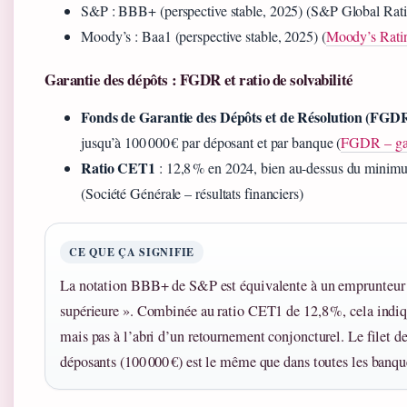
S&P : BBB+ (perspective stable, 2025) (S&P Global Rati
Moody’s : Baa1 (perspective stable, 2025) (
Moody’s Rati
Garantie des dépôts : FGDR et ratio de solvabilité
Fonds de Garantie des Dépôts et de Résolution (FGD
jusqu’à 100 000 € par déposant et par banque (
FGDR – gar
Ratio CET1
: 12,8 % en 2024, bien au-dessus du minimu
(Société Générale – résultats financiers)
CE QUE ÇA SIGNIFIE
La notation BBB+ de S&P est équivalente à un emprunteur 
supérieure ». Combinée au ratio CET1 de 12,8 %, cela indiq
mais pas à l’abri d’un retournement conjoncturel. Le filet de
déposants (100 000 €) est le même que dans toutes les banque