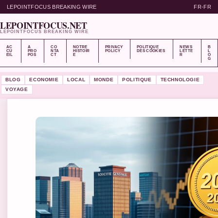
LEPOINTFOCUS BREAKING WIRE
FR-FR
LEPOINTFOCUS.NET
LEPOINTFOCUS BREAKING WIRE
AC
A
CO
NOTRE
PRIVACY
POLITIQUE
NEWS
B
CU
PRO
NTA
HISTOIR
POLICY
DES COOKIES
LETTE
L
EIL
POS
CT
E
R
O
G
BLOG
ECONOMIE
LOCAL
MONDE
POLITIQUE
TECHNOLOGIE
VOYAGE