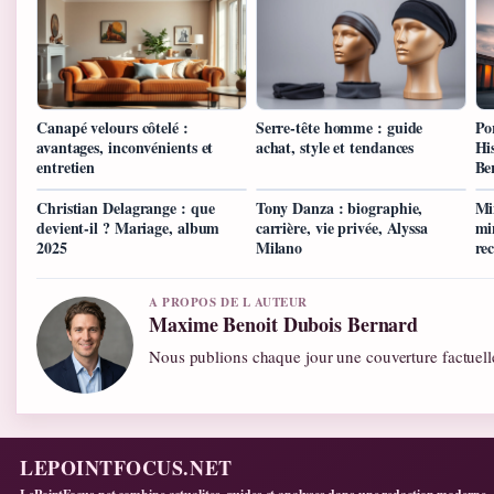
Canapé velours côtelé :
Serre-tête homme : guide
Po
avantages, inconvénients et
achat, style et tendances
His
entretien
Be
Christian Delagrange : que
Tony Danza : biographie,
Mi
devient-il ? Mariage, album
carrière, vie privée, Alyssa
min
2025
Milano
re
A PROPOS DE L AUTEUR
Maxime Benoit Dubois Bernard
Nous publions chaque jour une couverture factuelle
LEPOINTFOCUS.NET