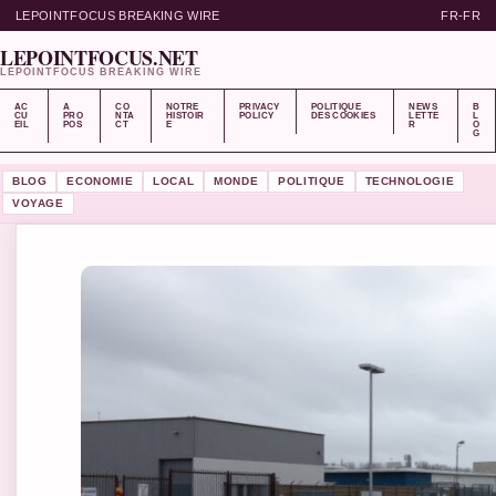
LEPOINTFOCUS BREAKING WIRE
FR-FR
LEPOINTFOCUS.NET
LEPOINTFOCUS BREAKING WIRE
AC
A
CO
NOTRE
PRIVACY
POLITIQUE
NEWS
B
CU
PRO
NTA
HISTOIR
POLICY
DES COOKIES
LETTE
L
EIL
POS
CT
E
R
O
G
BLOG
ECONOMIE
LOCAL
MONDE
POLITIQUE
TECHNOLOGIE
VOYAGE