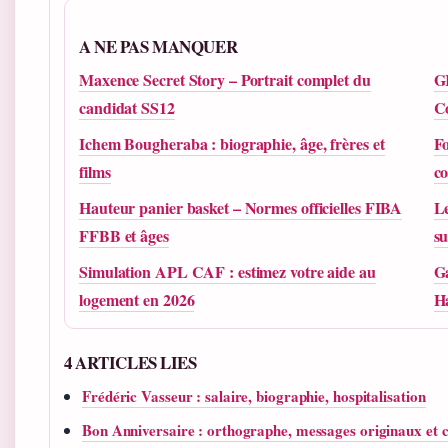
A NE PAS MANQUER
Maxence Secret Story – Portrait complet du
GR
candidat SS12
C
Ichem Bougheraba : biographie, âge, frères et
Fo
films
c
Hauteur panier basket – Normes officielles FIBA
Le
FFBB et âges
s
Simulation APL CAF : estimez votre aide au
Ga
logement en 2026
H
4 ARTICLES LIES
Frédéric Vasseur : salaire, biographie, hospitalisation
Bon Anniversaire : orthographe, messages originaux et 