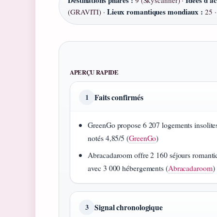
Destinations phares :
Idées d’ac
9 (Skyscanner) ·
Lieux romantiques mondiaux :
(GRAVITI) ·
25 
APERÇU RAPIDE
Faits confirmés
1
GreenGo propose 6 207 logements insolite
notés 4,85/5 (
GreenGo
)
Abracadaroom offre 2 160 séjours romanti
avec 3 000 hébergements (
Abracadaroom
)
Signal chronologique
3