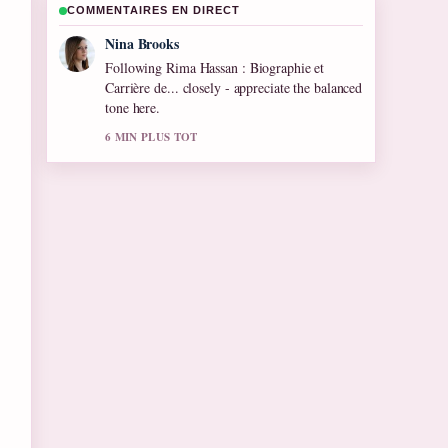
COMMENTAIRES EN DIRECT
Ren Sato
Useful context on Alain Robert : les chutes,
records et.... Please keep this live thread
updated.
8 MIN PLUS TOT