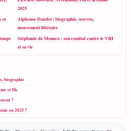
2025
e et
Alphonse Daudet : biographie, œuvres,
mouvement littéraire
 temps
Stéphanie de Monaco : son combat contre le VIH
et sa vie
ts, biographie
me et fils
sément ?
isir en 2025 ?