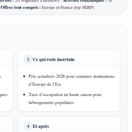
tivités :
Activités romantiques :
20 originales (GreenGo) ·
50
Offres tout compris :
·
Europe et France (top SERP)
Ce qui reste incertain
2
s
Prix actualisés 2026 pour certaines destinations
d’Europe de l’Est
ques
Taux d’occupation en haute saison pour
hébergements populaires
Et après
4