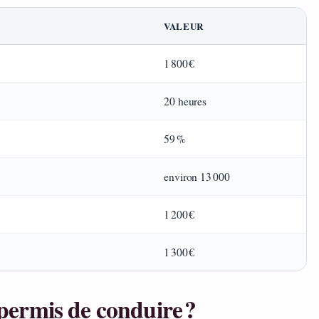
VALEUR
1 800 €
20 heures
59 %
environ 13 000
1 200 €
1 300 €
u permis de conduire ?