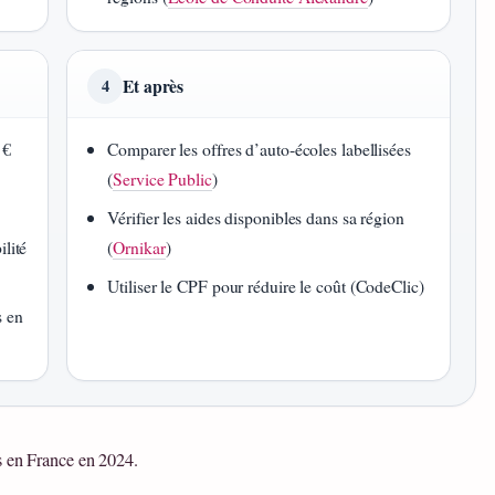
Et après
4
 €
Comparer les offres d’auto‑écoles labellisées
(
Service Public
)
Vérifier les aides disponibles dans sa région
ilité
(
Ornikar
)
Utiliser le CPF pour réduire le coût (CodeClic)
s en
s en France en 2024.