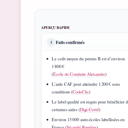
APERÇU RAPIDE
Faits confirmés
1
Le coût moyen du permis B est d’environ
1 800 €
(
École de Conduite Alexandre
)
L’aide CAF peut atteindre 1 200 € sous
conditions (
CodeClic
)
Le label qualité est requis pour bénéficier 
certaines aides (
Digi‑Certif
)
Environ 13 000 auto‑écoles labellisées en
France (
Sécurité Routière
)