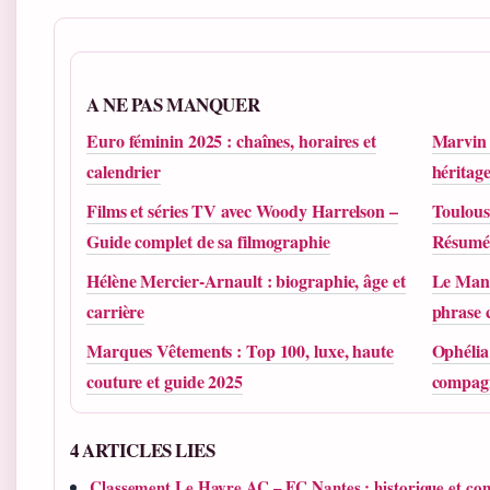
A NE PAS MANQUER
Euro féminin 2025 : chaînes, horaires et
Marvin G
calendrier
héritag
Films et séries TV avec Woody Harrelson –
Toulous
Guide complet de sa filmographie
Résumé
Hélène Mercier-Arnault : biographie, âge et
Le Manè
carrière
phrase c
Marques Vêtements : Top 100, luxe, haute
Ophélia 
couture et guide 2025
compag
4 ARTICLES LIES
Classement Le Havre AC – FC Nantes : historique et con