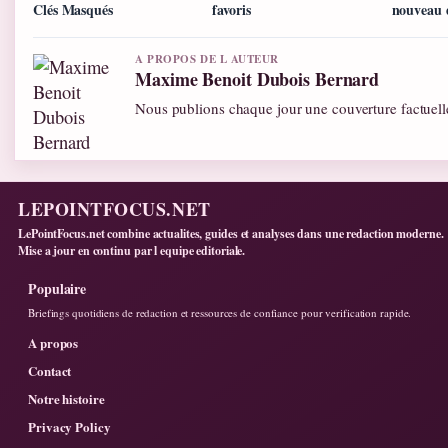
Clés Masqués
favoris
nouveau 
A PROPOS DE L AUTEUR
Maxime Benoit Dubois Bernard
Nous publions chaque jour une couverture factuelle
LEPOINTFOCUS.NET
LePointFocus.net combine actualites, guides et analyses dans une redaction moderne.
Mise a jour en continu par l equipe editoriale.
Populaire
Briefings quotidiens de redaction et ressources de confiance pour verification rapide.
A propos
Contact
Notre histoire
Privacy Policy