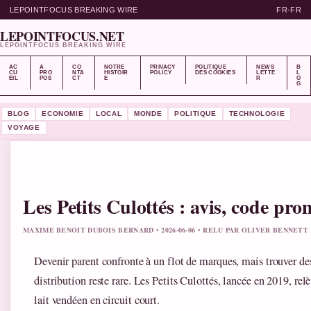
LEPOINTFOCUS BREAKING WIRE
FR-FR
LEPOINTFOCUS.NET
LEPOINTFOCUS BREAKING WIRE
AC
A
CO
NOTRE
PRIVACY
POLITIQUE
NEWS
B
CU
PRO
NTA
HISTOIR
POLICY
DES COOKIES
LETTE
L
EIL
POS
CT
E
R
O
G
BLOG
ECONOMIE
LOCAL
MONDE
POLITIQUE
TECHNOLOGIE
VOYAGE
Les Petits Culottés : avis, code pr
MAXIME BENOIT DUBOIS BERNARD • 2026-06-06 • RELU PAR OLIVER BENNETT
Devenir parent confronte à un flot de marques, mais trouver des 
distribution reste rare. Les Petits Culottés, lancée en 2019, rel
lait vendéen en circuit court.