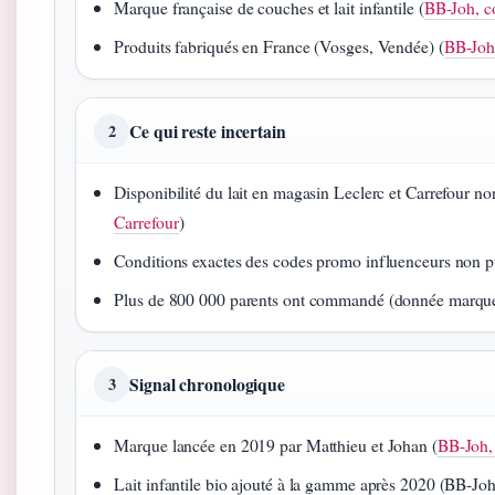
Marque française de couches et lait infantile (
BB-Joh, co
Produits fabriqués en France (Vosges, Vendée) (
BB-Jo
Ce qui reste incertain
2
Disponibilité du lait en magasin Leclerc et Carrefour n
Carrefour
)
Conditions exactes des codes promo influenceurs non pu
Plus de 800 000 parents ont commandé (donnée marque
Signal chronologique
3
Marque lancée en 2019 par Matthieu et Johan (
BB-Joh, 
Lait infantile bio ajouté à la gamme après 2020 (BB-Jo