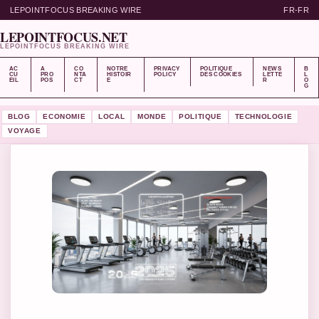
LEPOINTFOCUS BREAKING WIRE
FR-FR
LEPOINTFOCUS.NET
LEPOINTFOCUS BREAKING WIRE
AC
A
CO
NOTRE
PRIVACY
POLITIQUE
NEWS
B
CU
PRO
NTA
HISTOIR
POLICY
DES COOKIES
LETTE
L
EIL
POS
CT
E
R
O
G
BLOG
ECONOMIE
LOCAL
MONDE
POLITIQUE
TECHNOLOGIE
VOYAGE