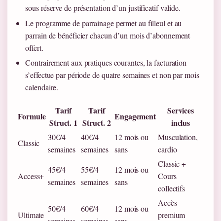
sous réserve de présentation d’un justificatif valide.
Le programme de parrainage permet au filleul et au
parrain de bénéficier chacun d’un mois d’abonnement
offert.
Contrairement aux pratiques courantes, la facturation
s’effectue par période de quatre semaines et non par mois
calendaire.
Tarif
Tarif
Services
Formule
Engagement
Struct. 1
Struct. 2
inclus
30€/4
40€/4
12 mois ou
Musculation,
Classic
semaines
semaines
sans
cardio
Classic +
45€/4
55€/4
12 mois ou
Access+
Cours
semaines
semaines
sans
collectifs
Accès
50€/4
60€/4
12 mois ou
Ultimate
premium
semaines
semaines
sans