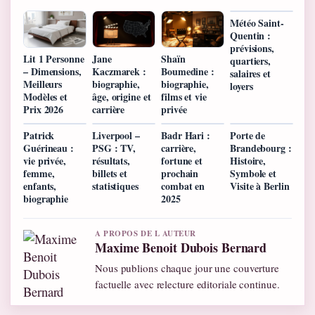
Météo Saint-
Quentin :
prévisions,
Lit 1 Personne
Jane
Shaïn
quartiers,
– Dimensions,
Kaczmarek :
Boumedine :
salaires et
Meilleurs
biographie,
biographie,
loyers
Modèles et
âge, origine et
films et vie
Prix 2026
carrière
privée
Patrick
Liverpool –
Badr Hari :
Porte de
Guérineau :
PSG : TV,
carrière,
Brandebourg :
vie privée,
résultats,
fortune et
Histoire,
femme,
billets et
prochain
Symbole et
enfants,
statistiques
combat en
Visite à Berlin
biographie
2025
A PROPOS DE L AUTEUR
Maxime Benoit Dubois Bernard
Nous publions chaque jour une couverture
factuelle avec relecture editoriale continue.