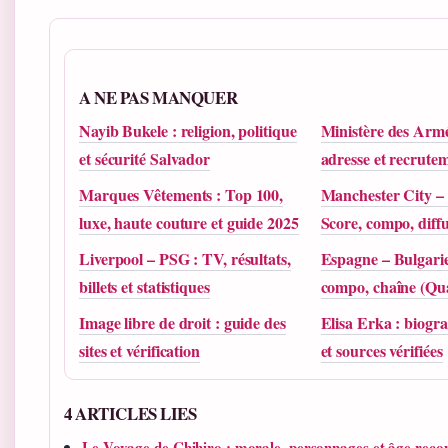
A NE PAS MANQUER
Nayib Bukele : religion, politique
Ministère des Armé
et sécurité Salvador
adresse et recrute
Marques Vêtements : Top 100,
Manchester City –
luxe, haute couture et guide 2025
Score, compo, diff
Liverpool – PSG : TV, résultats,
Espagne – Bulgarie 
billets et statistiques
compo, chaîne (Qua
Image libre de droit : guide des
Elisa Erka : biogra
sites et vérification
et sources vérifiées
4 ARTICLES LIES
Le Voyage de Chihiro : morale, personnages et âge re