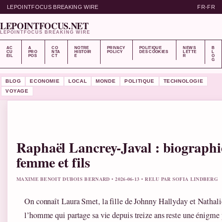
LEPOINTFOCUS BREAKING WIRE
FR-FR
LEPOINTFOCUS.NET
LEPOINTFOCUS BREAKING WIRE
AC
A
CO
NOTRE
PRIVACY
POLITIQUE
NEWS
B
CU
PRO
NTA
HISTOIR
POLICY
DES COOKIES
LETTE
L
EIL
POS
CT
E
R
O
G
BLOG
ECONOMIE
LOCAL
MONDE
POLITIQUE
TECHNOLOGIE
VOYAGE
Raphaël Lancrey-Javal : biographie
femme et fils
MAXIME BENOIT DUBOIS BERNARD • 2026-06-13 • RELU PAR SOFIA LINDBERG
On connaît Laura Smet, la fille de Johnny Hallyday et Nathal
l’homme qui partage sa vie depuis treize ans reste une énigme