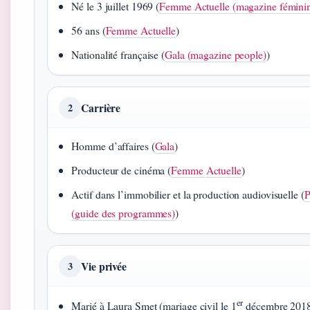
Né le 3 juillet 1969 (
Femme Actuelle (magazine fémini
56 ans (
Femme Actuelle
)
Nationalité française (
Gala (magazine people)
)
Carrière
2
Homme d’affaires (
Gala
)
Producteur de cinéma (
Femme Actuelle
)
Actif dans l’immobilier et la production audiovisuelle (
P
(guide des programmes)
)
Vie privée
3
er
Marié à Laura Smet (mariage civil le 1
décembre 2018,