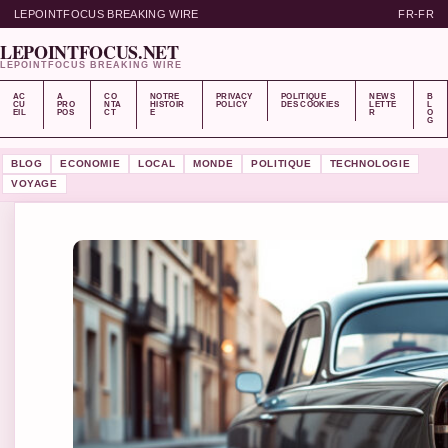
LEPOINTFOCUS BREAKING WIRE
FR-FR
LEPOINTFOCUS.NET
LEPOINTFOCUS BREAKING WIRE
AC
A
CO
NOTRE
PRIVACY
POLITIQUE
NEWS
B
CU
PRO
NTA
HISTOIR
POLICY
DES COOKIES
LETTE
L
EIL
POS
CT
E
R
O
G
BLOG
ECONOMIE
LOCAL
MONDE
POLITIQUE
TECHNOLOGIE
VOYAGE