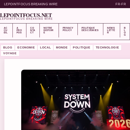
LEPOINTFOCUS BREAKING WIRE
FR-FR
LEPOINTFOCUS.NET
LEPOINTFOCUS BREAKING WIRE
AC
A
CO
NOTRE
PRIVACY
POLITIQUE
NEWS
B
CU
PRO
NTA
HISTOIR
POLICY
DES COOKIES
LETTE
L
EIL
POS
CT
E
R
O
G
BLOG
ECONOMIE
LOCAL
MONDE
POLITIQUE
TECHNOLOGIE
VOYAGE