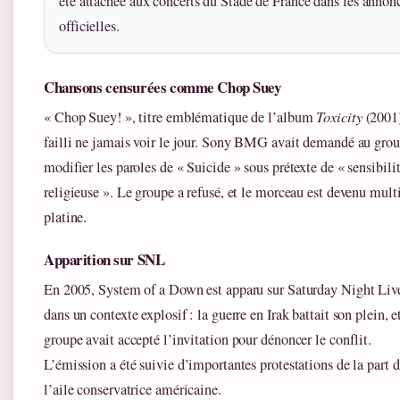
été attachée aux concerts du Stade de France dans les annon
officielles.
Chansons censurées comme Chop Suey
« Chop Suey! », titre emblématique de l’album
Toxicity
(2001)
failli ne jamais voir le jour. Sony BMG avait demandé au gro
modifier les paroles de « Suicide » sous prétexte de « sensibili
religieuse ». Le groupe a refusé, et le morceau est devenu mult
platine.
Apparition sur SNL
En 2005, System of a Down est apparu sur Saturday Night Liv
dans un contexte explosif : la guerre en Irak battait son plein, e
groupe avait accepté l’invitation pour dénoncer le conflit.
L’émission a été suivie d’importantes protestations de la part 
l’aile conservatrice américaine.