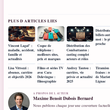
PLUS D ARTICLES LIES
Distribut
billets au
moi : le p
proche
Vincent Lagaf’ :
Coque de
Distribution des
maladie, accident,
téléphone :
Combattantes :
famille et
meilleurs sites,
casting complet
actualités
prix et marques
acteurs et rôles
Lisa Vittozzi :
Films et séries TV
Audrey Tautou :
Tiramisu
absence, carrière
avec Cara
carrière, vie
fraises : r
et objectifs 2026
Delevingne :
privée et actualité
de Mariot
filmographie
2025
Lignac
A PROPOS DE L AUTEUR
Maxime Benoit Dubois Bernard
Nous publions chaque jour une couverture factuell