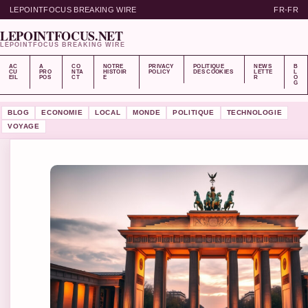
LEPOINTFOCUS BREAKING WIRE
FR-FR
LEPOINTFOCUS.NET
LEPOINTFOCUS BREAKING WIRE
AC
A
CO
NOTRE
PRIVACY
POLITIQUE
NEWS
B
CU
PRO
NTA
HISTOIR
POLICY
DES COOKIES
LETTE
L
EIL
POS
CT
E
R
O
G
BLOG
ECONOMIE
LOCAL
MONDE
POLITIQUE
TECHNOLOGIE
VOYAGE