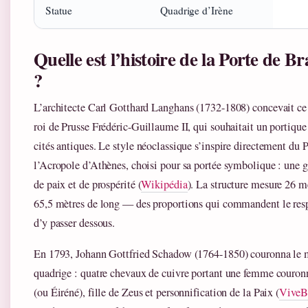
Statue
Quadrige d’Irène
Quelle est l’histoire de la Porte de 
?
L’architecte Carl Gotthard Langhans (1732-1808) concevait c
roi de Prusse Frédéric-Guillaume II, qui souhaitait un portique
cités antiques. Le style néoclassique s’inspire directement du 
l’Acropole d’Athènes, choisi pour sa portée symbolique : une 
de paix et de prospérité (
Wikipédia
). La structure mesure 26 m
65,5 mètres de long — des proportions qui commandent le re
d’y passer dessous.
En 1793, Johann Gottfried Schadow (1764-1850) couronna le
quadrige : quatre chevaux de cuivre portant une femme couronn
(ou Éiréné), fille de Zeus et personnification de la Paix (
ViveBe