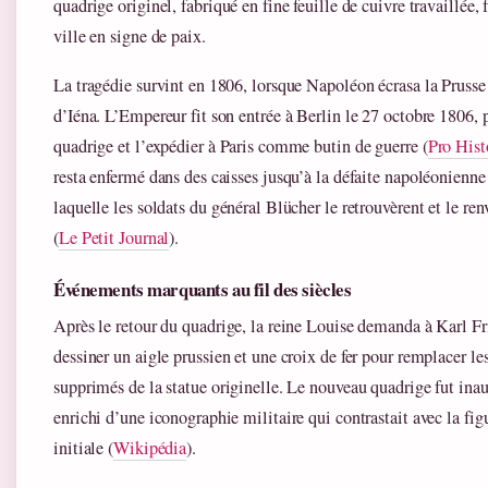
quadrige originel, fabriqué en fine feuille de cuivre travaillée, f
ville en signe de paix.
La tragédie survint en 1806, lorsque Napoléon écrasa la Prusse 
d’Iéna. L’Empereur fit son entrée à Berlin le 27 octobre 1806, 
quadrige et l’expédier à Paris comme butin de guerre (
Pro Hist
resta enfermé dans des caisses jusqu’à la défaite napoléonienne
laquelle les soldats du général Blücher le retrouvèrent et le re
(
Le Petit Journal
).
Événements marquants au fil des siècles
Après le retour du quadrige, la reine Louise demanda à Karl Fr
dessiner un aigle prussien et une croix de fer pour remplacer l
supprimés de la statue originelle. Le nouveau quadrige fut ina
enrichi d’une iconographie militaire qui contrastait avec la fig
initiale (
Wikipédia
).