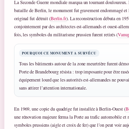
La Seconde Guerre mondiale marqua un tournant douloureux. E
bataille de Berlin, le monument fut gravement endommagé et 
original fut détruit (
Berlin.fr
). La reconstruction débuta en 19
conjointement par des architectes est-allemands et ouest-alle
fois, les symboles du militarisme prussien furent retirés (
Vanup
POURQUOI CE MONUMENT A SURVÉCU
Tous les bâtiments autour de la zone meurtrière furent démol
Porte de Brandebourg résista : trop imposante pour être rasé
équipement lourd que les autorités est-allemandes ne pouvaie
sans attirer l’attention internationale.
En 1969, une copie du quadrige fut installée à Berlin-Ouest (
Be
une rénovation majeure ferma la Porte au trafic automobile et r
symboles prussiens (aigle et croix de fer) que l’on peut voir au