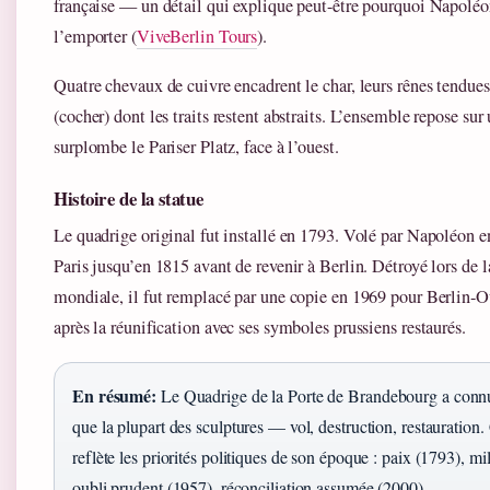
française — un détail qui explique peut-être pourquoi Napoléon
l’emporter (
ViveBerlin Tours
).
Quatre chevaux de cuivre encadrent le char, leurs rênes tendues
(cocher) dont les traits restent abstraits. L’ensemble repose s
surplombe le Pariser Platz, face à l’ouest.
Histoire de la statue
Le quadrige original fut installé en 1793. Volé par Napoléon en
Paris jusqu’en 1815 avant de revenir à Berlin. Détroyé lors de
mondiale, il fut remplacé par une copie en 1969 pour Berlin-Ou
après la réunification avec ses symboles prussiens restaurés.
En résumé:
Le Quadrige de la Porte de Brandebourg a connu
que la plupart des sculptures — vol, destruction, restauration
reflète les priorités politiques de son époque : paix (1793), mi
oubli prudent (1957), réconciliation assumée (2000).