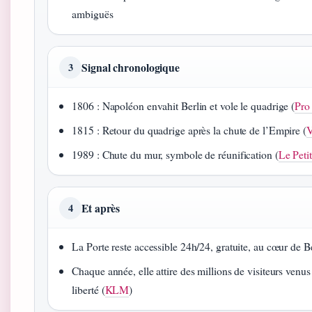
ambiguës
Signal chronologique
3
1806 : Napoléon envahit Berlin et vole le quadrige (
Pro 
1815 : Retour du quadrige après la chute de l’Empire (
V
1989 : Chute du mur, symbole de réunification (
Le Peti
Et après
4
La Porte reste accessible 24h/24, gratuite, au cœur de Be
Chaque année, elle attire des millions de visiteurs venus
liberté (
KLM
)