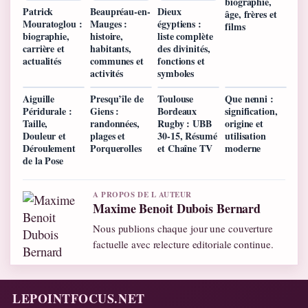
biographie,
Patrick
Beaupréau-en-
Dieux
âge, frères et
Mouratoglou :
Mauges :
égyptiens :
films
biographie,
histoire,
liste complète
carrière et
habitants,
des divinités,
actualités
communes et
fonctions et
activités
symboles
Aiguille
Presqu’île de
Toulouse
Que nenni :
Péridurale :
Giens :
Bordeaux
signification,
Taille,
randonnées,
Rugby : UBB
origine et
Douleur et
plages et
30-15, Résumé
utilisation
Déroulement
Porquerolles
et Chaîne TV
moderne
de la Pose
A PROPOS DE L AUTEUR
Maxime Benoit Dubois Bernard
Nous publions chaque jour une couverture
factuelle avec relecture editoriale continue.
LEPOINTFOCUS.NET