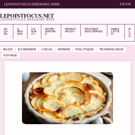
LEPOINTFOCUS BREAKING WIRE
FR-FR
LEPOINTFOCUS.NET
LEPOINTFOCUS BREAKING WIRE
AC
A
CO
NOTRE
PRIVACY
POLITIQUE
NEWS
B
CU
PRO
NTA
HISTOIR
POLICY
DES COOKIES
LETTE
L
EIL
POS
CT
E
R
O
G
BLOG
ECONOMIE
LOCAL
MONDE
POLITIQUE
TECHNOLOGIE
VOYAGE