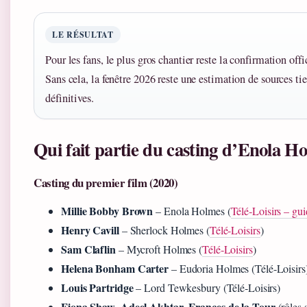
LE RÉSULTAT
Pour les fans, le plus gros chantier reste la confirmation offi
Sans cela, la fenêtre 2026 reste une estimation de sources ti
définitives.
Qui fait partie du casting d’Enola Ho
Casting du premier film (2020)
Millie Bobby Brown
– Enola Holmes (
Télé‑Loisirs – gu
Henry Cavill
– Sherlock Holmes (
Télé‑Loisirs
)
Sam Claflin
– Mycroft Holmes (
Télé‑Loisirs
)
Helena Bonham Carter
– Eudoria Holmes (Télé‑Loisirs
Louis Partridge
– Lord Tewkesbury (Télé‑Loisirs)
Fiona Shaw
Adeel Akhtar
Frances de la Tour
,
,
(rôles 