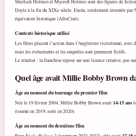
Sherlock Holmes et Mycroft Holmes sont des figures de fictio
Doyle à la fin du XIXe siècle. Enola, totalement inventée par 
équivalent historique (AlloCiné).
Contexte historique utilisé
Les films placent l’action dans l’Angleterre victorienne, avec 
mais les événements et les enquêtes sont purement fictifs.
Le résultat : la franchise repose sur une licence créative, pas sur
Quel âge avait Millie Bobby Brown d
Âge au moment du tournage du premier film
14‑15 ans
Née le 19 février 2004, Millie Bobby Brown avait
l
(tourné en 2019, sorti en 2020).
Âge au moment du deuxième film
17‑18 
Pour
Enola Holmes 2
(tourné en 2021‑2022), elle avait