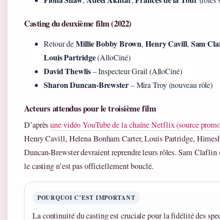
Casting du deuxième film (2022)
Millie Bobby Brown
Henry Cavill
Sam Claf
Retour de
,
,
Louis Partridge
(AlloCiné)
David Thewlis
– Inspecteur Grail (AlloCiné)
Sharon Duncan-Brewster
– Mira Troy (nouveau rôle)
Acteurs attendus pour le troisième film
D’après
une vidéo YouTube de la chaîne Netflix (source promo
Henry Cavill, Helena Bonham Carter, Louis Partridge, Himesh
Duncan-Brewster devraient reprendre leurs rôles. Sam Claflin 
le casting n’est pas officiellement bouclé.
POURQUOI C’EST IMPORTANT
La continuité du casting est cruciale pour la fidélité des spe