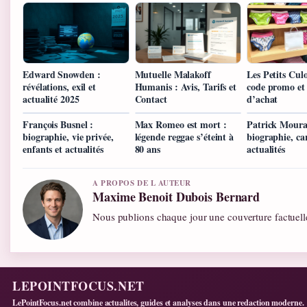
Edward Snowden :
Mutuelle Malakoff
Les Petits Culot
révélations, exil et
Humanis : Avis, Tarifs et
code promo et
actualité 2025
Contact
d’achat
François Busnel :
Max Romeo est mort :
Patrick Moura
biographie, vie privée,
légende reggae s’éteint à
biographie, car
enfants et actualités
80 ans
actualités
A PROPOS DE L AUTEUR
Maxime Benoit Dubois Bernard
Nous publions chaque jour une couverture factuelle
LEPOINTFOCUS.NET
LePointFocus.net combine actualites, guides et analyses dans une redaction moderne.