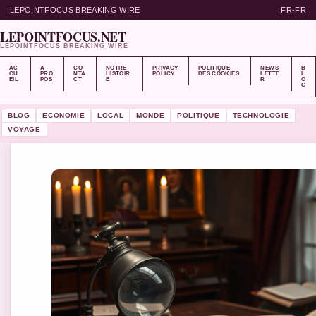
LEPOINTFOCUS BREAKING WIRE
FR-FR
LEPOINTFOCUS.NET
LEPOINTFOCUS BREAKING WIRE
AC
A
CO
NOTRE
PRIVACY
POLITIQUE
NEWS
B
CU
PRO
NTA
HISTOIR
POLICY
DES COOKIES
LETTE
L
EIL
POS
CT
E
R
O
G
BLOG
ECONOMIE
LOCAL
MONDE
POLITIQUE
TECHNOLOGIE
VOYAGE