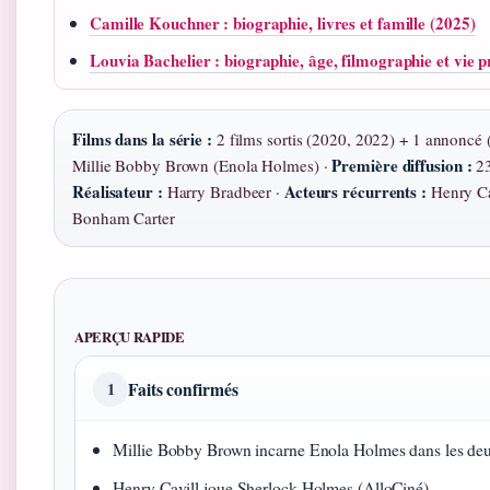
Camille Kouchner : biographie, livres et famille (2025)
Louvia Bachelier : biographie, âge, filmographie et vie p
Films dans la série :
2 films sortis (2020, 2022) + 1 annoncé 
Première diffusion :
Millie Bobby Brown (Enola Holmes) ·
23
Réalisateur :
Acteurs récurrents :
Harry Bradbeer ·
Henry Ca
Bonham Carter
APERÇU RAPIDE
Faits confirmés
1
Millie Bobby Brown incarne Enola Holmes dans les deux
Henry Cavill joue Sherlock Holmes (AlloCiné).