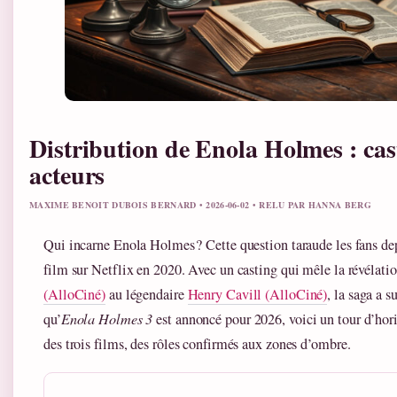
Distribution de Enola Holmes : cas
acteurs
MAXIME BENOIT DUBOIS BERNARD • 2026-06-02 • RELU PAR HANNA BERG
Qui incarne Enola Holmes ? Cette question taraude les fans de
film sur Netflix en 2020. Avec un casting qui mêle la révélati
(AlloCiné)
au légendaire
Henry Cavill (AlloCiné)
, la saga a s
qu’
Enola Holmes 3
est annoncé pour 2026, voici un tour d’hor
des trois films, des rôles confirmés aux zones d’ombre.