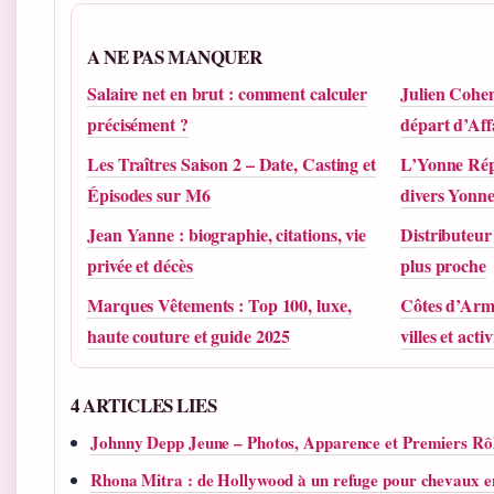
A NE PAS MANQUER
Salaire net en brut : comment calculer
Julien Cohen
précisément ?
départ d’Aff
Les Traîtres Saison 2 – Date, Casting et
L’Yonne Répub
Épisodes sur M6
divers Yonn
Jean Yanne : biographie, citations, vie
Distributeur 
privée et décès
plus proche
Marques Vêtements : Top 100, luxe,
Côtes d’Armo
haute couture et guide 2025
villes et activ
4 ARTICLES LIES
Johnny Depp Jeune – Photos, Apparence et Premiers Rô
Rhona Mitra : de Hollywood à un refuge pour chevaux 