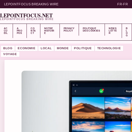
LEPOINTFOCUS BREAKING WIRE
FR-FR
LEPOINTFOCUS.NET
LEPOINTFOCUS BREAKING WIRE
AC
A
CO
NOTRE
PRIVACY
POLITIQUE
NEWS
B
CU
PRO
NTA
HISTOIR
POLICY
DES COOKIES
LETTE
L
EIL
POS
CT
E
R
O
G
BLOG
ECONOMIE
LOCAL
MONDE
POLITIQUE
TECHNOLOGIE
VOYAGE