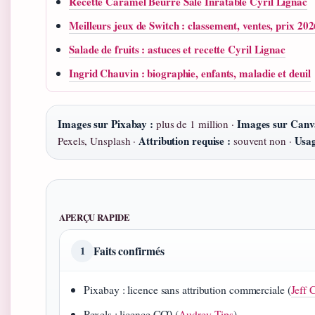
Recette Caramel Beurre Salé Inratable Cyril Lignac
Meilleurs jeux de Switch : classement, ventes, prix 20
Salade de fruits : astuces et recette Cyril Lignac
Ingrid Chauvin : biographie, enfants, maladie et deuil
Images sur Pixabay :
Images sur Canv
plus de 1 million ·
Attribution requise :
Usag
Pexels, Unsplash ·
souvent non ·
APERÇU RAPIDE
Faits confirmés
1
Pixabay : licence sans attribution commerciale (
Jeff 
Pexels : licence CC0 (
Audrey Tips
)