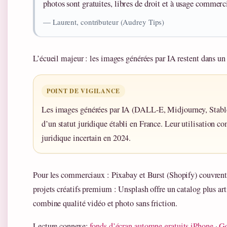
photos sont gratuites, libres de droit et à usage commerc
— Laurent, contributeur (Audrey Tips)
L’écueil majeur : les images générées par IA restent dans un
POINT DE VIGILANCE
Les images générées par IA (DALL-E, Midjourney, Stable
d’un statut juridique établi en France. Leur utilisation co
juridique incertain en 2024.
Pour les commerciaux : Pixabay et Burst (Shopify) couvrent 
projets créatifs premium : Unsplash offre un catalog plus art
combine qualité vidéo et photo sans friction.
Lecture connexe:
fonds d’écran automne gratuits iPhone
·
Go