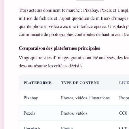
Trois acteurs dominent le marché : Pixabay, Pexels et Unspl
million de fichiers et l’ajout quotidien de milliers d’images
qualité photo et vidéo avec une interface épurée. Unsplash pr
communauté de photographes contributes de haut niveau (Je
Comparaison des plateformes principales
Vingt-quatre sites d’images gratuits ont été analysés, des le
dessous résume les critères décisifs.
PLATEFORME
TYPE DE CONTENU
LIC
Pixabay
Photos, vidéos, illustrations
Propri
Pexels
Photos, vidéos
CC0
Unsplash
Photos
CC0 i