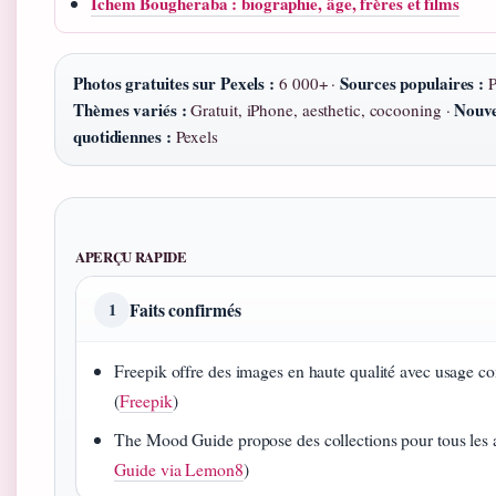
Ichem Bougheraba : biographie, âge, frères et films
Photos gratuites sur Pexels :
Sources populaires :
6 000+ ·
P
Thèmes variés :
Nouve
Gratuit, iPhone, aesthetic, cocooning ·
quotidiennes :
Pexels
APERÇU RAPIDE
Faits confirmés
1
Freepik offre des images en haute qualité avec usage c
(
Freepik
)
The Mood Guide propose des collections pour tous les a
Guide via Lemon8
)