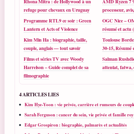
Rhona Mitra : de Hollywood à un
AMD Ryzen 7 
refuge pour chevaux en Uruguay
processeur, avis,
Programme RTL9 ce soir : Green
OGC Nice – OM 
Lantern et Acts of Violence
résumé et actu (
Kim Min Ha : biographie, taille,
Toulouse Bord
couple, anglais — tout savoir
30-15, Résumé 
Films et séries TV avec Woody
Salman Rushdie
Harrelson – Guide complet de sa
attentat, fatwa
filmographie
4 ARTICLES LIES
Kim Hye-Yoon : vie privée, carrière et rumeurs de coupl
Sarah Ferguson : cancer du sein, vie privée et famille roy
Edgar Grospiron : biographie, palmarès et actualités