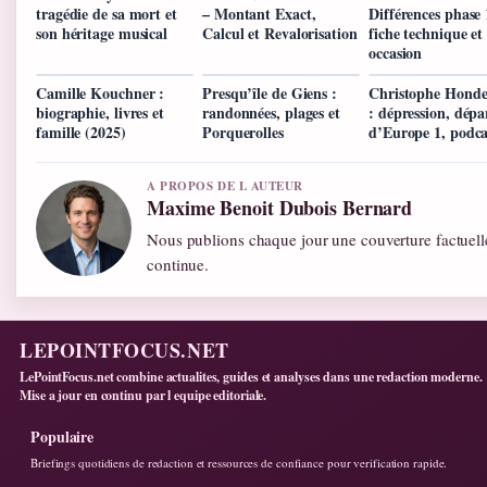
tragédie de sa mort et
– Montant Exact,
Différences phase 
son héritage musical
Calcul et Revalorisation
fiche technique et
occasion
Camille Kouchner :
Presqu’île de Giens :
Christophe Honde
biographie, livres et
randonnées, plages et
: dépression, dépa
famille (2025)
Porquerolles
d’Europe 1, podca
A PROPOS DE L AUTEUR
Maxime Benoit Dubois Bernard
Nous publions chaque jour une couverture factuelle
continue.
LEPOINTFOCUS.NET
LePointFocus.net combine actualites, guides et analyses dans une redaction moderne.
Mise a jour en continu par l equipe editoriale.
Populaire
Briefings quotidiens de redaction et ressources de confiance pour verification rapide.