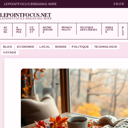
LEPOINTFOCUS BREAKING WIRE
FR-FR
LEPOINTFOCUS.NET
LEPOINTFOCUS BREAKING WIRE
AC
A
CO
NOTRE
PRIVACY
POLITIQUE
NEWS
B
CU
PRO
NTA
HISTOIR
POLICY
DES COOKIES
LETTE
L
EIL
POS
CT
E
R
O
G
BLOG
ECONOMIE
LOCAL
MONDE
POLITIQUE
TECHNOLOGIE
VOYAGE