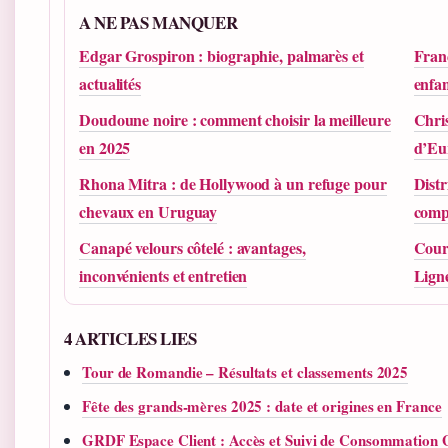
A NE PAS MANQUER
Edgar Grospiron : biographie, palmarès et
Franç
actualités
enfan
Doudoune noire : comment choisir la meilleure
Chris
en 2025
d’Eu
Rhona Mitra : de Hollywood à un refuge pour
Distr
chevaux en Uruguay
compl
Canapé velours côtelé : avantages,
Cour
inconvénients et entretien
Ligne
4 ARTICLES LIES
Tour de Romandie – Résultats et classements 2025
Fête des grands-mères 2025 : date et origines en France
GRDF Espace Client : Accès et Suivi de Consommation 