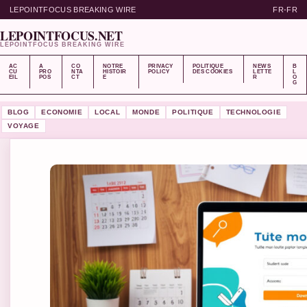
LEPOINTFOCUS BREAKING WIRE
FR-FR
LEPOINTFOCUS.NET
LEPOINTFOCUS BREAKING WIRE
AC
A
CO
NOTRE
PRIVACY
POLITIQUE
NEWS
B
CU
PRO
NTA
HISTOIR
POLICY
DES COOKIES
LETTE
L
EIL
POS
CT
E
R
O
G
BLOG
ECONOMIE
LOCAL
MONDE
POLITIQUE
TECHNOLOGIE
VOYAGE