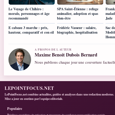
Le Voyage de Chihiro :
SPA Saint-Étienne : refuge
Frank 
morale, personnages et âge
animalier, adoption et spas
maladi
recommandé
bien-être
Jade
E cabeau 3 marche : prix,
Frédéric Vasseur : salaire,
Sac de
hauteur, comparatif et con eil
biographie, hospitalisation
Modèle
Hom
A PROPOS DE L AUTEUR
Maxime Benoit Dubois Bernard
Nous publions chaque jour une couverture factuelle
LEPOINTFOCUS.NET
LePointFocus.net combine actualites, guides et analyses dans une redaction moderne.
Mise a jour en continu par l equipe editoriale.
Populaire
Briefings quotidiens de redaction et ressources de confiance pour verification rapide.