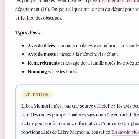
les pompes funèbres. Pour l’Aube, la page
libramemoria.com/a
département (10). On peut cliquer sur le nom du défunt pour voir
ville, lieu des obsèques.
Types d’avis
Avis de décès
: annonce du décès avec informations sur les
Avis de messe
: messe à la mémoire du défunt.
Remerciements
: message de la famille après les obsèque
Hommages
: textes libres.
ATTENTION
Libra Memoria n’est pas une source officielle : les avis peuv
familles ou les pompes funèbres sans contrôle éditorial. R
Éclair pour confirmer une information. Pour en savoir plus s
fonctionnalités de Libra Memoria, consultez
En savoir plus