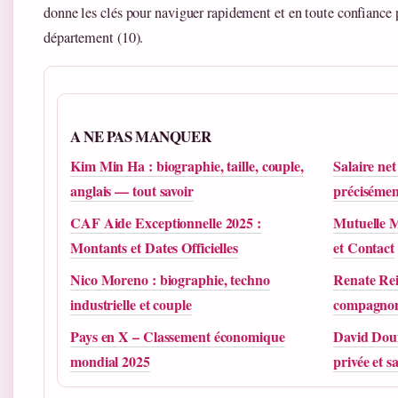
donne les clés pour naviguer rapidement et en toute confiance 
département (10).
A NE PAS MANQUER
Kim Min Ha : biographie, taille, couple,
Salaire ne
anglais — tout savoir
précisémen
CAF Aide Exceptionnelle 2025 :
Mutuelle M
Montants et Dates Officielles
et Contact
Nico Moreno : biographie, techno
Renate Rein
industrielle et couple
compagnon 
Pays en X – Classement économique
David Douil
mondial 2025
privée et s