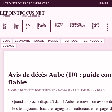
LEPOINTFOCUS BREAKING WIRE
FR-FR
LEPOINTFOCUS.NET
LEPOINTFOCUS BREAKING WIRE
AC
A
CO
NOTRE
PRIVACY
POLITIQUE
NEWS
B
CU
PRO
NTA
HISTOIR
POLICY
DES COOKIES
LETTE
L
EIL
POS
CT
E
R
O
G
BLOG
ECONOMIE
LOCAL
MONDE
POLITIQUE
TECHNOLOGIE
VOYAGE
Avis de décès Aube (10) : guide com
fiables
MAXIME BENOIT DUBOIS BERNARD • 2026-06-07 • RELU PAR HANNA BERG
Quand un proche disparaît dans l’Aube, retrouver son avis de dé
le site du journal local, les agrégateurs nationaux et les page