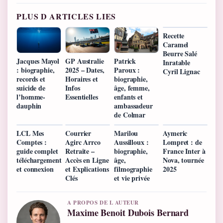
PLUS D ARTICLES LIES
Recette
Caramel
Beurre Salé
Jacques Mayol
GP Australie
Patrick
Inratable
: biographie,
2025 – Dates,
Paroux :
Cyril Lignac
records et
Horaires et
biographie,
suicide de
Infos
âge, femme,
l’homme-
Essentielles
enfants et
dauphin
ambassadeur
de Colmar
LCL Mes
Courrier
Marilou
Aymeric
Comptes :
Agirc Arrco
Aussilloux :
Lompret : de
guide complet
Retraite –
biographie,
France Inter à
téléchargement
Accès en Ligne
âge,
Nova, tournée
et connexion
et Explications
filmographie
2025
Clés
et vie privée
A PROPOS DE L AUTEUR
Maxime Benoit Dubois Bernard