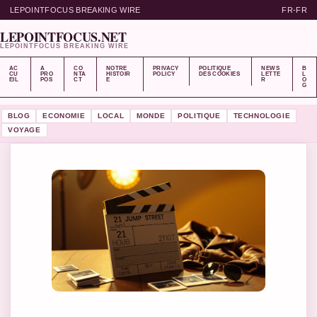
LEPOINTFOCUS BREAKING WIRE
FR-FR
LEPOINTFOCUS.NET
LEPOINTFOCUS BREAKING WIRE
AC
A
CO
NOTRE
PRIVACY
POLITIQUE
NEWS
B
CU
PRO
NTA
HISTOIR
POLICY
DES COOKIES
LETTE
L
EIL
POS
CT
E
R
O
G
BLOG
ECONOMIE
LOCAL
MONDE
POLITIQUE
TECHNOLOGIE
VOYAGE