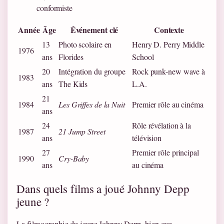
conformiste
Année
Âge
Événement clé
Contexte
13
Photo scolaire en
Henry D. Perry Middle
1976
ans
Florides
School
20
Intégration du groupe
Rock punk-new wave à
1983
ans
The Kids
L.A.
21
1984
Les Griffes de la Nuit
Premier rôle au cinéma
ans
24
Rôle révélation à la
1987
21 Jump Street
ans
télévision
27
Premier rôle principal
1990
Cry-Baby
ans
au cinéma
Dans quels films a joué Johnny Depp
jeune ?