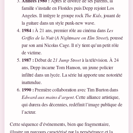
Années 1980 :
Après le divorce de ses parents, la
famille s’installe en Florides puis Depp rejoint Los
Angeles. Il intègre le groupe rock
The Kids
, jouant de
la guitare dans un style punk-new wave.
1984 :
À 21 ans, premier rôle au cinéma dans
Les
Griffes de la Nuit
(
A Nightmare on Elm Street
), poussé
par son ami Nicolas Cage. Il n’y tient qu’un petit rôle
de victime.
1987 :
Début de
21 Jump Street
à la télévision. À 24
ans, Depp incarne Tom Hanson, un jeune policier
infiltré dans un lycée. La série lui apporte une notoriété
inattendue.
1990 :
Première collaboration avec Tim Burton dans
Edward aux mains d’argent
. Cette alliance artistique,
qui durera des décennies, redéfinit l’image publique de
l’acteur.
Cette séquence d’événements, bien que fragmentaire,
illustre un parcours caractérisé par la persévérance et la