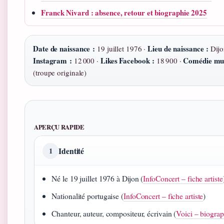
Franck Nivard : absence, retour et biographie 2025
Date de naissance :
Lieu de naissance :
19 juillet 1976 ·
Dijo
Instagram :
Likes Facebook :
Comédie mus
12 000 ·
18 900 ·
(troupe originale)
APERÇU RAPIDE
Identité
1
Né le 19 juillet 1976 à Dijon (
InfoConcert – fiche artiste
Nationalité portugaise (
InfoConcert – fiche artiste
)
Chanteur, auteur, compositeur, écrivain (
Voici – biograp