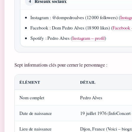
Réseaux sociaux
4
Instagram : @dompedroalves (12 000 followers) (
Instag
Facebook : Dom Pedro Alves (18 900 likes) (
Facebook 
Spotify : Pedro Alves (
Instagram – profil
)
Sept informations clés pour cerner le personnage :
ÉLÉMENT
DÉTAIL
Nom complet
Pedro Alves
Date de naissance
19 juillet 1976 (InfoConcert –
Lieu de naissance
Dijon, France (Voici – biogr