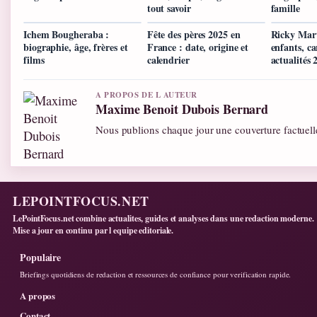
tout savoir
famille
Ichem Bougheraba :
Fête des pères 2025 en
Ricky Mart
biographie, âge, frères et
France : date, origine et
enfants, ca
films
calendrier
actualités 
A PROPOS DE L AUTEUR
Maxime Benoit Dubois Bernard
Nous publions chaque jour une couverture factuelle
LEPOINTFOCUS.NET
LePointFocus.net combine actualites, guides et analyses dans une redaction moderne.
Mise a jour en continu par l equipe editoriale.
Populaire
Briefings quotidiens de redaction et ressources de confiance pour verification rapide.
A propos
Contact