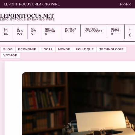
LEPOINTFOCUS BREAKING WIRE
FR-FR
LEPOINTFOCUS.NET
LEPOINTFOCUS BREAKING WIRE
AC
A
CO
NOTRE
PRIVACY
POLITIQUE
NEWS
B
CU
PRO
NTA
HISTOIR
POLICY
DES COOKIES
LETTE
L
EIL
POS
CT
E
R
O
G
BLOG
ECONOMIE
LOCAL
MONDE
POLITIQUE
TECHNOLOGIE
VOYAGE