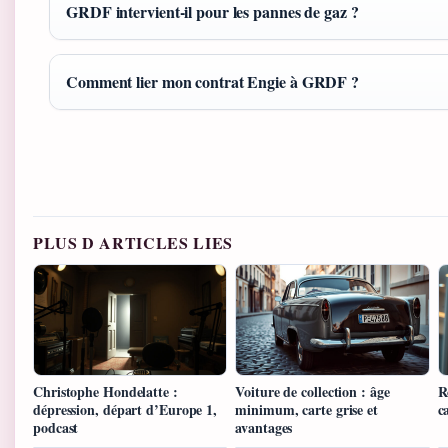
GRDF intervient-il pour les pannes de gaz ?
Comment lier mon contrat Engie à GRDF ?
PLUS D ARTICLES LIES
Christophe Hondelatte :
Voiture de collection : âge
R
dépression, départ d’Europe 1,
minimum, carte grise et
c
podcast
avantages