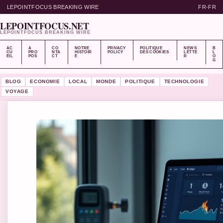
LEPOINTFOCUS BREAKING WIRE
FR-FR
LEPOINTFOCUS.NET
LEPOINTFOCUS BREAKING WIRE
AC
A
CO
NOTRE
PRIVACY
POLITIQUE
NEWS
B
CU
PRO
NTA
HISTOIR
POLICY
DES COOKIES
LETTE
L
EIL
POS
CT
E
R
O
G
BLOG
ECONOMIE
LOCAL
MONDE
POLITIQUE
TECHNOLOGIE
VOYAGE