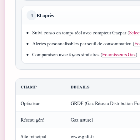
Et après
4
Suivi conso en temps réel avec compteur Gazpar (
Selec
Alertes personnalisables par seuil de consommation (
Fo
Comparaison avec foyers similaires (
Fournisseurs Gaz
)
CHAMP
DÉTAILS
Opérateur
GRDF (Gaz Réseau Distribution Fr
Réseau géré
Gaz naturel
Site principal
www.grdf.fr