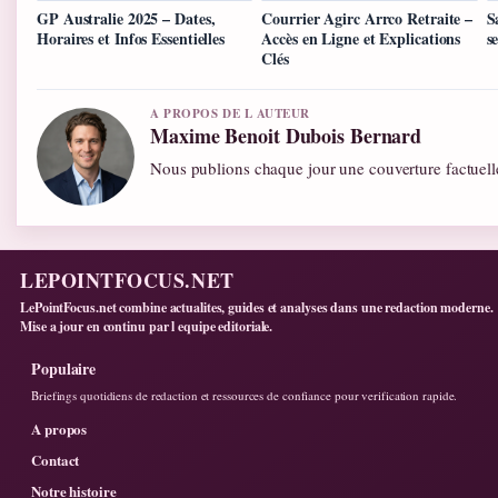
GP Australie 2025 – Dates,
Courrier Agirc Arrco Retraite –
S
Horaires et Infos Essentielles
Accès en Ligne et Explications
s
Clés
A PROPOS DE L AUTEUR
Maxime Benoit Dubois Bernard
Nous publions chaque jour une couverture factuelle
LEPOINTFOCUS.NET
LePointFocus.net combine actualites, guides et analyses dans une redaction moderne.
Mise a jour en continu par l equipe editoriale.
Populaire
Briefings quotidiens de redaction et ressources de confiance pour verification rapide.
A propos
Contact
Notre histoire