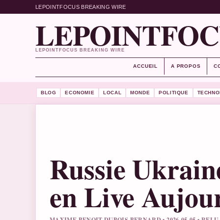
LEPOINTFOCUS BREAKING WIRE
LEPOINTFOC
LEPOINTFOCUS BREAKING WIRE
ACCUEIL
A PROPOS
C
BLOG
ECONOMIE
LOCAL
MONDE
POLITIQUE
TECHNO
Russie Ukrain
en Live Aujou
MAXIME BENOIT DUBOIS BERNARD • 2026-05-05 • REL