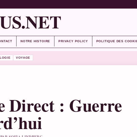
US.NET
ONTACT
NOTRE HISTOIRE
PRIVACY POLICY
POLITIQUE DES COOKI
LOGIE
VOYAGE
e Direct : Guerre
rd’hui
U PAR SOFIA LINDBERG