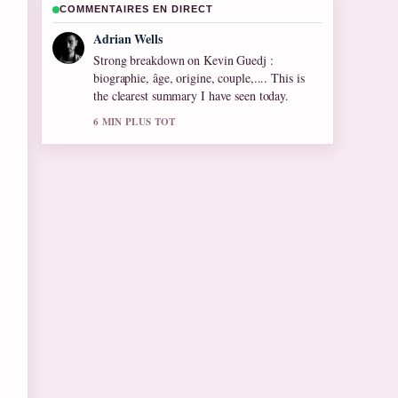
COMMENTAIRES EN DIRECT
Sara Lind
Following Rima Hassan : Biographie et
Carrière de... closely - appreciate the balanced
tone here.
8 MIN PLUS TOT