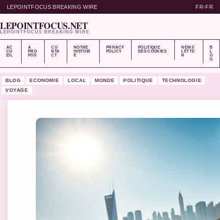
LEPOINTFOCUS BREAKING WIRE
FR-FR
LEPOINTFOCUS.NET
LEPOINTFOCUS BREAKING WIRE
AC
A
CO
NOTRE
PRIVACY
POLITIQUE
NEWS
B
CU
PRO
NTA
HISTOIR
POLICY
DES COOKIES
LETTE
L
EIL
POS
CT
E
R
O
G
BLOG
ECONOMIE
LOCAL
MONDE
POLITIQUE
TECHNOLOGIE
VOYAGE