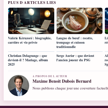
PLUS D ARTICLES LIES
Valérie Kéruzoré : biographie,
Langue de bœuf : recette,
Li
carrière et vie privée
trempage et cuisson
ré
traditionnelle
Christian Delagrange : que
Serge Aurier : que devient
Al
devient-il ? Mariage, album
l’ancien joueur du PSG
re
2025
S
A PROPOS DE L AUTEUR
Maxime Benoit Dubois Bernard
Nous publions chaque jour une couverture factuelle