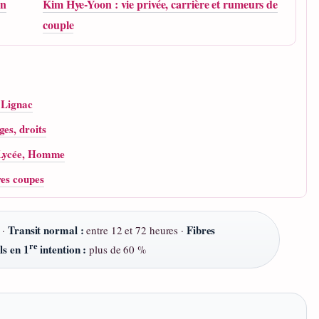
on
Kim Hye-Yoon : vie privée, carrière et rumeurs de
couple
t Lignac
es, droits
, Lycée, Homme
res coupes
Transit normal :
Fibres
 ·
entre 12 et 72 heures ·
re
ls en 1
intention :
plus de 60 %