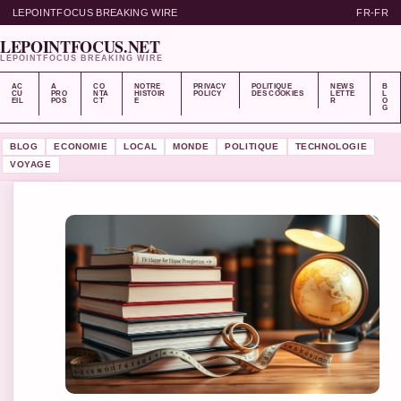
LEPOINTFOCUS BREAKING WIRE
FR-FR
LEPOINTFOCUS.NET
LEPOINTFOCUS BREAKING WIRE
AC
A
CO
NOTRE
PRIVACY
POLITIQUE
NEWS
B
CU
PRO
NTA
HISTOIR
POLICY
DES COOKIES
LETTE
L
EIL
POS
CT
E
R
O
G
BLOG
ECONOMIE
LOCAL
MONDE
POLITIQUE
TECHNOLOGIE
VOYAGE