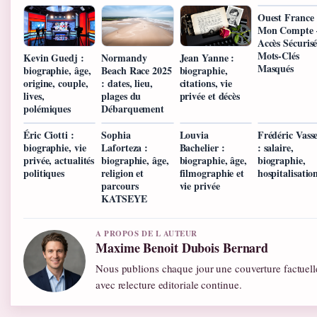
Ouest France
Mon Compte 
Accès Sécurisé
Mots-Clés
Kevin Guedj :
Normandy
Jean Yanne :
Masqués
biographie, âge,
Beach Race 2025
biographie,
origine, couple,
: dates, lieu,
citations, vie
lives,
plages du
privée et décès
polémiques
Débarquement
Éric Ciotti :
Sophia
Louvia
Frédéric Vass
biographie, vie
Laforteza :
Bachelier :
: salaire,
privée, actualités
biographie, âge,
biographie, âge,
biographie,
politiques
religion et
filmographie et
hospitalisatio
parcours
vie privée
KATSEYE
A PROPOS DE L AUTEUR
Maxime Benoit Dubois Bernard
Nous publions chaque jour une couverture factuell
avec relecture editoriale continue.