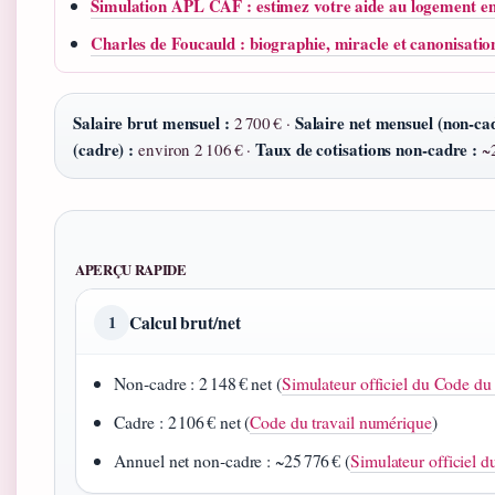
Simulation APL CAF : estimez votre aide au logement e
Charles de Foucauld : biographie, miracle et canonisatio
Salaire brut mensuel :
Salaire net mensuel (non‑cad
2 700 € ·
(cadre) :
Taux de cotisations non‑cadre :
environ 2 106 € ·
~2
APERÇU RAPIDE
Calcul brut/net
1
Non‑cadre : 2 148 € net (
Simulateur officiel du Code du 
Cadre : 2 106 € net (
Code du travail numérique
)
Annuel net non‑cadre : ~25 776 € (
Simulateur officiel d