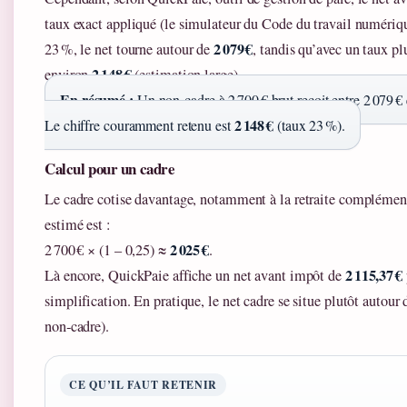
taux exact appliqué (le simulateur du Code du travail numériq
2 079 €
23 %, le net tourne autour de
, tandis qu’avec un taux plu
2 148 €
environ
(estimation large).
En résumé :
Un non‑cadre à 2 700 € brut reçoit entre 2 079 € 
2 148 €
Le chiffre couramment retenu est
(taux 23 %).
Calcul pour un cadre
Le cadre cotise davantage, notamment à la retraite complémen
estimé est :
2 025 €
2 700 € × (1 – 0,25) ≈
.
2 115,37 €
Là encore, QuickPaie affiche un net avant impôt de
simplification. En pratique, le net cadre se situe plutôt autour
non‑cadre).
CE QU’IL FAUT RETENIR