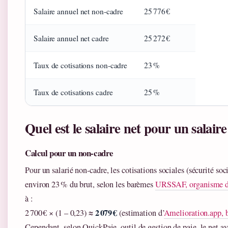
Salaire annuel net non‑cadre
25 776 €
Salaire annuel net cadre
25 272 €
Taux de cotisations non‑cadre
23 %
Taux de cotisations cadre
25 %
Quel est le salaire net pour un salaire
Calcul pour un non‑cadre
Pour un salarié non‑cadre, les cotisations sociales (sécurité soc
environ 23 % du brut, selon les barèmes
URSSAF, organisme d
à :
2 079 €
2 700 € × (1 – 0,23) ≈
(estimation d’
Amelioration.app, b
Cependant, selon QuickPaie, outil de gestion de paie, le net a