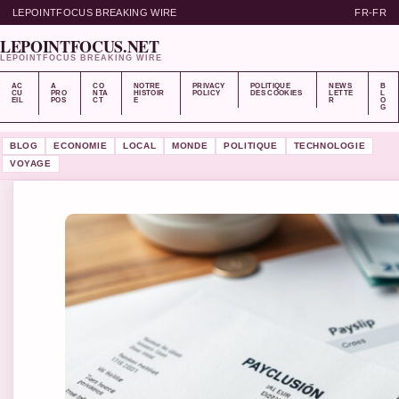
LEPOINTFOCUS BREAKING WIRE
FR-FR
LEPOINTFOCUS.NET
LEPOINTFOCUS BREAKING WIRE
AC
A
CO
NOTRE
PRIVACY
POLITIQUE
NEWS
B
CU
PRO
NTA
HISTOIR
POLICY
DES COOKIES
LETTE
L
EIL
POS
CT
E
R
O
G
BLOG
ECONOMIE
LOCAL
MONDE
POLITIQUE
TECHNOLOGIE
VOYAGE