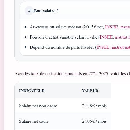
Bon salaire ?
4
Au‑dessus du salaire médian (2 015 € net,
INSEE, institu
Pouvoir d’achat variable selon la ville (
INSEE, institut n
Dépend du nombre de parts fiscales (
INSEE, institut nat
Avec les taux de cotisation standards en 2024‑2025, voici les chi
INDICATEUR
VALEUR
Salaire net non‑cadre
2 148 € / mois
Salaire net cadre
2 106 € / mois