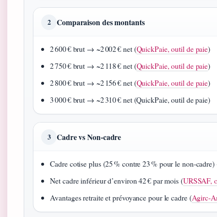
Comparaison des montants
2
2 600 € brut → ~2 002 € net (
QuickPaie, outil de paie
)
2 750 € brut → ~2 118 € net (
QuickPaie, outil de paie
)
2 800 € brut → ~2 156 € net (
QuickPaie, outil de paie
)
3 000 € brut → ~2 310 € net (QuickPaie, outil de paie)
Cadre vs Non‑cadre
3
Cadre cotise plus (25 % contre 23 % pour le non‑cadre) 
Net cadre inférieur d’environ 42 € par mois (
URSSAF, o
Avantages retraite et prévoyance pour le cadre (
Agirc‑Ar